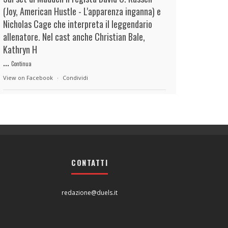
(Joy, American Hustle - L'apparenza inganna) e
Nicholas Cage che interpreta il leggendario
allenatore. Nel cast anche Christian Bale,
Kathryn H
...
Continua
View on Facebook
·
Condividi
duels.it
20 hours ago
View on Facebook
·
Condividi
CONTATTI
duels.it
20 hours ago
View on Facebook
·
Condividi
redazione@duels.it