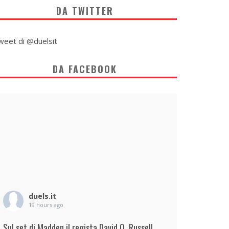
DA TWITTER
weet di @duelsit
DA FACEBOOK
duels.it
19 hours ago
Sul set di Madden il regista David O. Russell