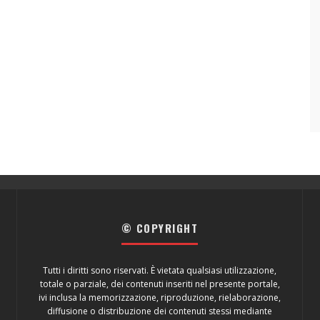
© COPYRIGHT
Tutti i diritti sono riservati. È vietata qualsiasi utilizzazione,
totale o parziale, dei contenuti inseriti nel presente portale,
ivi inclusa la memorizzazione, riproduzione, rielaborazione,
diffusione o distribuzione dei contenuti stessi mediante