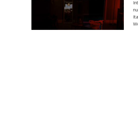
In
nu
It
Wo