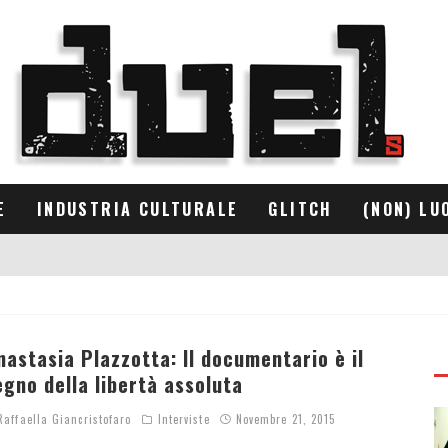
E
INDUSTRIA CULTURALE
GLITCH
(NON) LU
nastasia Plazzotta: Il documentario è il
egno della libertà assoluta
affaella Giancristofaro
Interviste
Novembre 21, 2015