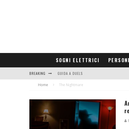
SOGNI ELETTRICI
PERSON
BREAKING
GUIDA A DUELS
Home
CONTRIBUTORS
The Nightmare
A
r
R