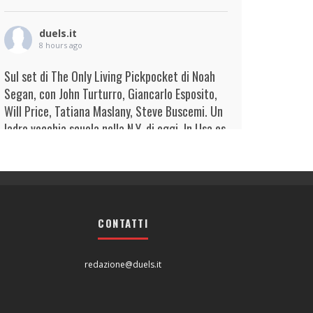
duels.it
8 hours ago
Sul set di The Only Living Pickpocket di Noah
Segan, con John Turturro, Giancarlo Esposito,
Will Price, Tatiana Maslany, Steve Buscemi. Un
ladro vecchia scuola nella N.Y. di oggi. In Usa es
...
Continua
View on Facebook
·
Condividi
duels.it
8 hours ago
CONTATTI
View on Facebook
·
Condividi
redazione@duels.it