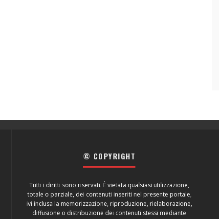
© COPYRIGHT
Tutti i diritti sono riservati. È vietata qualsiasi utilizzazione,
totale o parziale, dei contenuti inseriti nel presente portale,
ivi inclusa la memorizzazione, riproduzione, rielaborazione,
diffusione o distribuzione dei contenuti stessi mediante