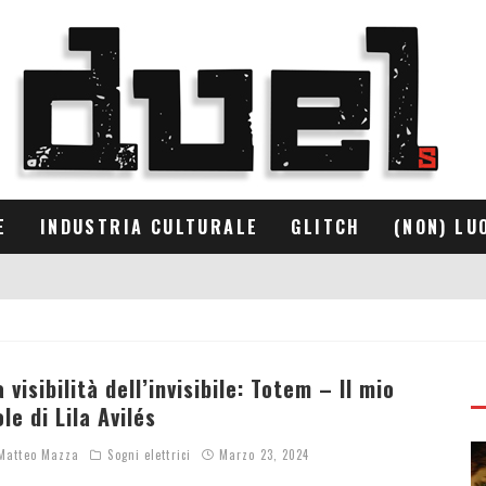
E
INDUSTRIA CULTURALE
GLITCH
(NON) LU
a visibilità dell’invisibile: Totem – Il mio
ole di Lila Avilés
atteo Mazza
Sogni elettrici
Marzo 23, 2024