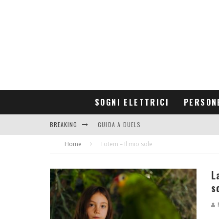
SOGNI ELETTRICI
PERSON
BREAKING
GUIDA A DUELS
Home
CONTRIBUTORS
Totem – Il mio sole
L
s
M