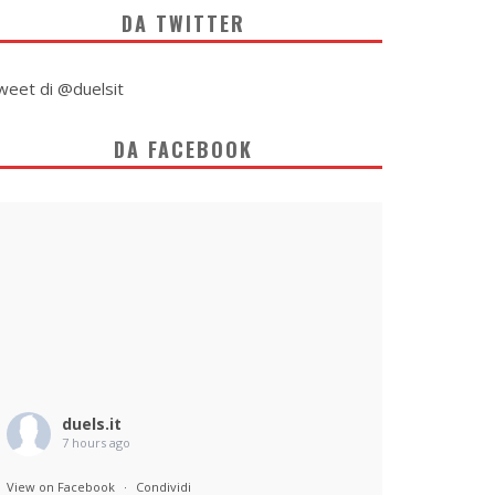
DA TWITTER
weet di @duelsit
DA FACEBOOK
duels.it
7 hours ago
View on Facebook
·
Condividi