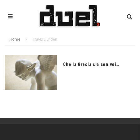
Home
Travis Durden
Che la Grecia sia con voi…