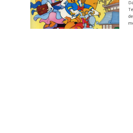
Da
Te
de
mo