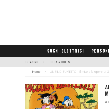
SOGNI ELETTRICI
PERSON
BREAKING
GUIDA A DUELS
Home
CONTRIBUTORS
UN FIL DI FUMETTO – Il mito e le opere di 
A
M
R