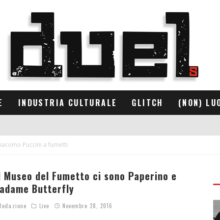
E
INDUSTRIA CULTURALE
GLITCH
(NON) LU
Giacomo Puccini a fumetti
l Museo del Fumetto ci sono Paperino e
adame Butterfly
edazione
Live
Novembre 28, 2016