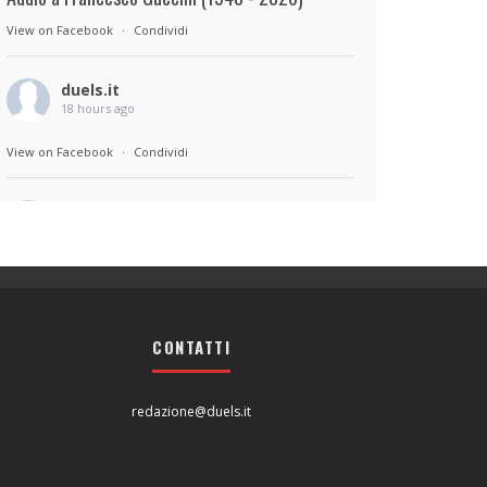
View on Facebook
·
Condividi
duels.it
18 hours ago
View on Facebook
·
Condividi
duels.it
18 hours ago
Sul set di Bad Lieutenant: Tokyo di Takashi
Miike, con Shun Oguri, Lily James , Liv
Morganremake. Remake di Bad Lieutenant di
CONTATTI
Abel Ferrara
View on Facebook
·
Condividi
redazione@duels.it