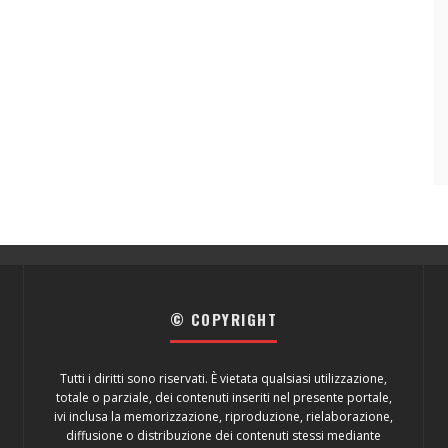
© COPYRIGHT
Tutti i diritti sono riservati. È vietata qualsiasi utilizzazione,
totale o parziale, dei contenuti inseriti nel presente portale,
ivi inclusa la memorizzazione, riproduzione, rielaborazione,
diffusione o distribuzione dei contenuti stessi mediante