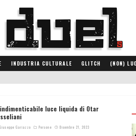
E
INDUSTRIA CULTURALE
GLITCH
(NON) LU
’indimenticabile luce liquida di Otar
osseliani
iuseppe Gariazzo
Persone
Dicembre 21, 2023