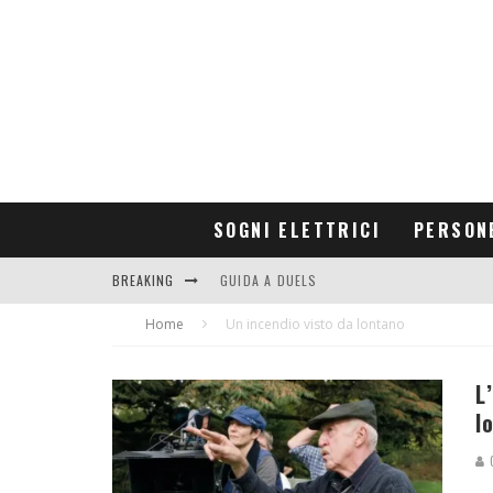
SOGNI ELETTRICI
PERSON
BREAKING
GUIDA A DUELS
Home
CONTRIBUTORS
Un incendio visto da lontano
L
I
G