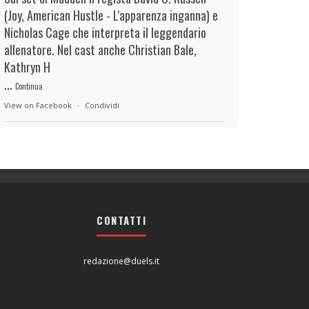
(Joy, American Hustle - L'apparenza inganna) e
Nicholas Cage che interpreta il leggendario
allenatore. Nel cast anche Christian Bale,
Kathryn H
...
Continua
View on Facebook
·
Condividi
duels.it
5 hours ago
View on Facebook
·
Condividi
CONTATTI
duels.it
5 hours ago
View on Facebook
·
Condividi
redazione@duels.it