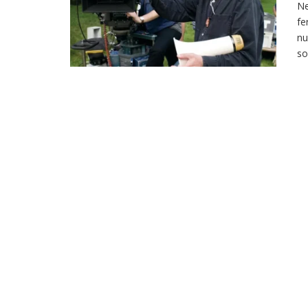
Ne
fe
nu
so