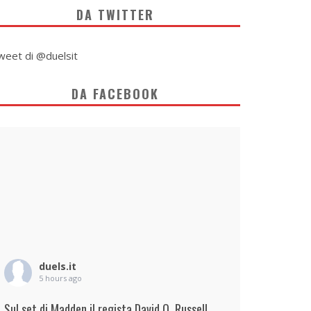
DA TWITTER
weet di @duelsit
DA FACEBOOK
duels.it
5 hours ago
Sul set di Madden il regista David O. Russell