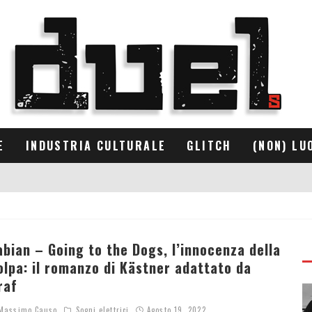
E
INDUSTRIA CULTURALE
GLITCH
(NON) LU
abian – Going to the Dogs, l’innocenza della
olpa: il romanzo di Kästner adattato da
raf
assimo Causo
Sogni elettrici
Agosto 19, 2022