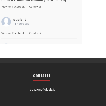
View on Facebook
·
Condividi
duels.it
11 hours ago
View on Facebook
·
Condividi
duels.it
11 hours ago
Sul set di Bad Lieutenant: Tokyo di Takashi
Miike, con Shun Oguri, Lily James , Liv
Morganremake. Remake di Bad Lieutenant di
CONTATTI
Abel Ferrara
View on Facebook
·
Condividi
redazione@duels.it