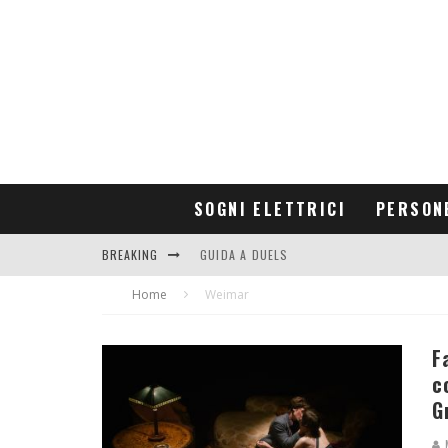
SOGNI ELETTRICI
PERSON
BREAKING
GUIDA A DUELS
Home
CONTRIBUTORS
Weimar
F
c
G
M