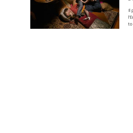
Il
l’
to