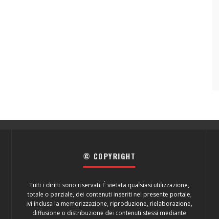
© COPYRIGHT
Tutti i diritti sono riservati. È vietata qualsiasi utilizzazione,
totale o parziale, dei contenuti inseriti nel presente portale,
ivi inclusa la memorizzazione, riproduzione, rielaborazione,
diffusione o distribuzione dei contenuti stessi mediante