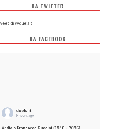
DA TWITTER
weet di @duelsit
DA FACEBOOK
duels.it
9 hours ago
Addio a Francesco Guccini (1940 - 2026)