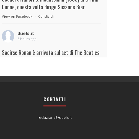
Dunne, questa volta dirige Susanne Bier
View on Facebook
·
Condividi
duels.it
5 hours ago
Saoirse Ronan è arrivata sul set di The Beatles
– A Four-Film Cinematic Event di Sam Mendes.
Interpreterà Linda McCartney al fianco di Paul
Mescal nel ruolo di Paul McCartney.
View on Facebook
·
Condividi
CONTATTI
duels.it
5 hours ago
redazione@duels.it
View on Facebook
·
Condividi