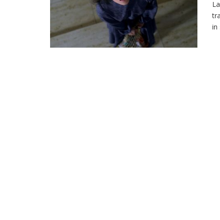
La
tr
in