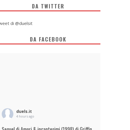
DA TWITTER
weet di @duelsit
DA FACEBOOK
duels.it
4 hours ago
Sequel di Amori & incantesimi (1998) di Griffin