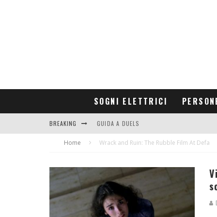
SOGNI ELETTRICI
PERSON
BREAKING
GUIDA A DUELS
Home
CONTRIBUTORS
Wrack and Ruin: The Rubble Film At Defa
V
s
D