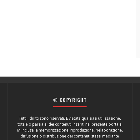
© COPYRIGHT
Tutti i diritti sono riservati. È vietata qualsiasi utilizzazione,
totale o parziale, dei contenuti inseriti nel presente portale,
ivi inclusa la memorizzazione, riproduzione, rielaborazione,
diffusione o distribuzione dei contenuti stessi mediante