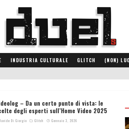
E
INDUSTRIA CULTURALE
GLITCH
(NON) LU
ideolog – Da un certo punto di vista: le
celte degli esperti sull’Home Video 2025
avide Di Giorgio
Glitch
Gennaio 3, 2026