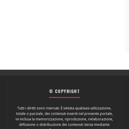
© COPYRIGHT
Tutti i diritti sono riservati. È vietata qualsiasi utilizzazione,
totale o parziale, dei contenuti inseriti nel presente portale,
ivi inclusa la memorizzazione, riproduzione, rielaborazione,
diffusione o distribuzione dei contenuti stessi mediante