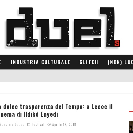
E
INDUSTRIA CULTURALE
GLITCH
(NON) LU
a dolce trasparenza del Tempo: a Lecce il
inema di Ildikó Enyedi
assimo Causo
Festival
Aprile 12, 2018