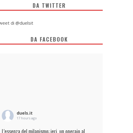
DA TWITTER
weet di @duelsit
DA FACEBOOK
duels.it
17 hours ago
L'essenza del milanismo: ieri, un operaio al