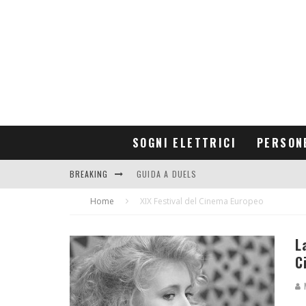
SOGNI ELETTRICI
PERSON
BREAKING
GUIDA A DUELS
Home
CONTRIBUTORS
XIX Festival del Cinema Europeo
L
C
M