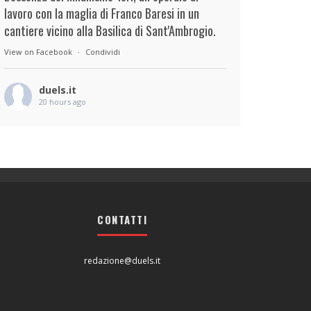
lavoro con la maglia di Franco Baresi in un
cantiere vicino alla Basilica di Sant'Ambrogio.
View on Facebook
·
Condividi
duels.it
20 hours ago
View on Facebook
·
Condividi
duels.it
21 hours ago
View on Facebook
·
Condividi
CONTATTI
redazione@duels.it