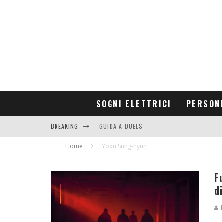
SOGNI ELETTRICI
PERSON
BREAKING
GUIDA A DUELS
Home
CONTRIBUTORS
Yoon Sung-hyun
F
d
M