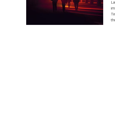
La
im
Ti
th