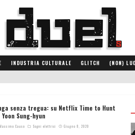
E
INDUSTRIA CULTURALE
GLITCH
(NON) LU
uga senza tregua: su Netflix Time to Hunt
i Yoon Sung-hyun
assimo Causo
Sogni elettrici
Giugno 8, 2020