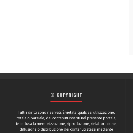
© COPYRIGHT
Tutti i diritti sono riservati. È vietata qualsiasi utilizzazione,
totale o parziale, dei contenuti inseriti nel presente portale,
ivi inclusa la memorizzazione, riproduzione, rielaborazione,
diffusione o distribuzione dei contenuti stessi mediante