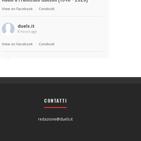
View on Facebook
·
Condividi
duels.it
8 hours ago
View on Facebook
·
Condividi
duels.it
8 hours ago
Sul set di Bad Lieutenant: Tokyo di Takashi
Miike, con Shun Oguri, Lily James , Liv
Morganremake. Remake di Bad Lieutenant di
CONTATTI
Abel Ferrara
View on Facebook
·
Condividi
redazione@duels.it