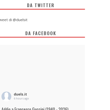
DA TWITTER
weet di @duelsit
DA FACEBOOK
duels.it
6 hours ago
Addio a Francesco Guccini (1940 - 2026)