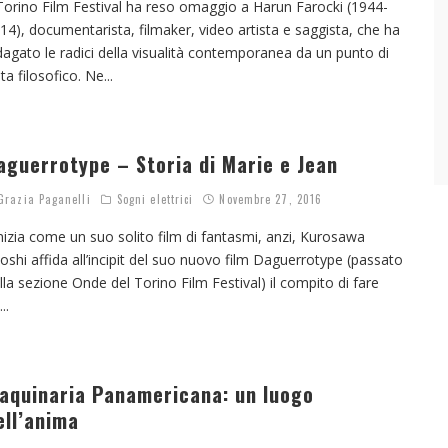
 Torino Film Festival ha reso omaggio a Harun Farocki (1944-
14), documentarista, filmaker, video artista e saggista, che ha
dagato le radici della visualità contemporanea da un punto di
sta filosofico. Ne
...
aguerrotype – Storia di Marie e Jean
razia Paganelli
Sogni elettrici
Novembre 27, 2016
izia come un suo solito film di fantasmi, anzi, Kurosawa
oshi affida all’incipit del suo nuovo film Daguerrotype (passato
lla sezione Onde del Torino Film Festival) il compito di fare
...
aquinaria Panamericana: un luogo
ell’anima