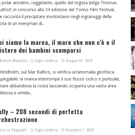
 polar anodino, raggelante, quello del regista belga Thomas
uithof, in concorso alla 34 edizione del Torino Film Festival,
e racconta il precipitare involontario negli ingranaggi della
oria di un everyman di
...
oi siamo la marea, il mare che non c’è e il
istero dei bambini scomparsi
ichele Menditto
Sogni elettrici
Giugno 19, 2018
Windholm, sul Mar Baltico, si verifica un’anomalia geofisica
spiegabile: la marea interrompe il suo flusso ciclico e puntuale,
 mare abbandona la costa lasciando scoperta una vasta area
bbiosa e umida
...
ully – 208 secondi di perfetta
rchestrazione
razia Paganelli
Sogni elettrici
Dicembre 1, 2016