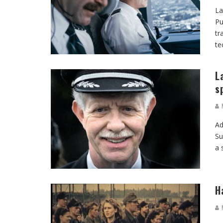
La
Pu
tr
te
L
s
M
Ad
Su
a 
H
M