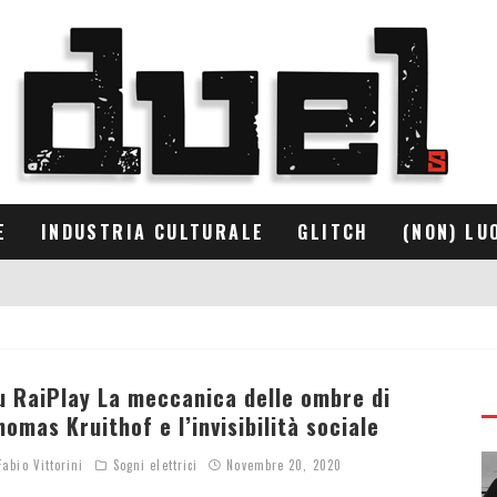
E
INDUSTRIA CULTURALE
GLITCH
(NON) LU
u RaiPlay La meccanica delle ombre di
homas Kruithof e l’invisibilità sociale
abio Vittorini
Sogni elettrici
Novembre 20, 2020