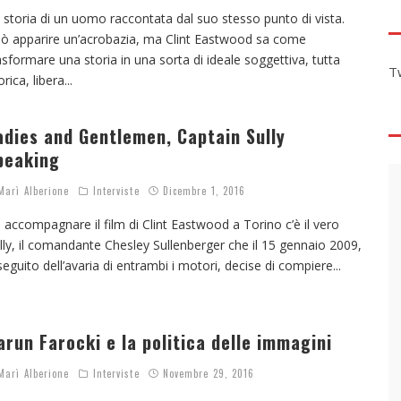
 storia di un uomo raccontata dal suo stesso punto di vista.
ò apparire un’acrobazia, ma Clint Eastwood sa come
asformare una storia in una sorta di ideale soggettiva, tutta
T
orica, libera
...
adies and Gentlemen, Captain Sully
peaking
arì Alberione
Interviste
Dicembre 1, 2016
 accompagnare il film di Clint Eastwood a Torino c’è il vero
lly, il comandante Chesley Sullenberger che il 15 gennaio 2009,
seguito dell’avaria di entrambi i motori, decise di compiere
...
arun Farocki e la politica delle immagini
arì Alberione
Interviste
Novembre 29, 2016