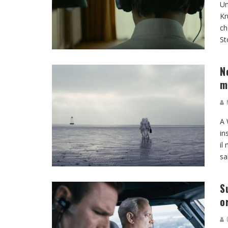
Un
Kr
ch
St
N
m
M
A 
in
il
sa
S
o
G