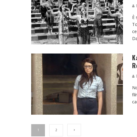
F
È 
To
ce
Da
K
R
F
No
fi
ca
1
2