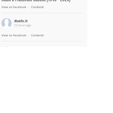
View on Facebook
·
Condividi
duels.it
12 hours ago
View on Facebook
·
Condividi
duels.it
12 hours ago
Sul set di Bad Lieutenant: Tokyo di Takashi
Miike, con Shun Oguri, Lily James , Liv
Morganremake. Remake di Bad Lieutenant di
Abel Ferrara
View on Facebook
·
Condividi