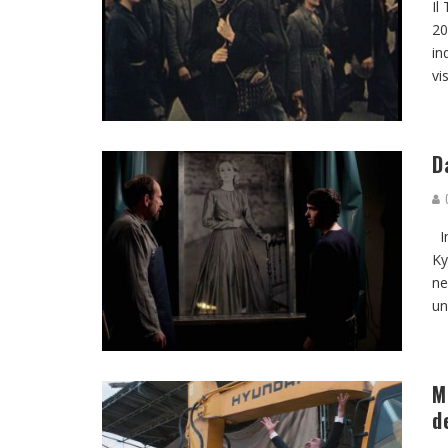
Il
20
in
vi
D
G
In
Ky
ne
un
M
d