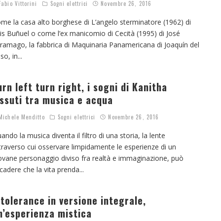
abio Vittorini
Sogni elettrici
Novembre 26, 2016
me la casa alto borghese di L’angelo sterminatore (1962) di
is Buñuel o come l’ex manicomio di Cecità (1995) di José
ramago, la fabbrica di Maquinaria Panamericana di Joaquín del
so, in
...
urn left turn right, i sogni di Kanitha
issuti tra musica e acqua
ichele Menditto
Sogni elettrici
Novembre 26, 2016
ando la musica diventa il filtro di una storia, la lente
traverso cui osservare limpidamente le esperienze di un
ovane personaggio diviso fra realtà e immaginazione, può
cadere che la vita prenda
...
ntolerance in versione integrale,
n’esperienza mistica