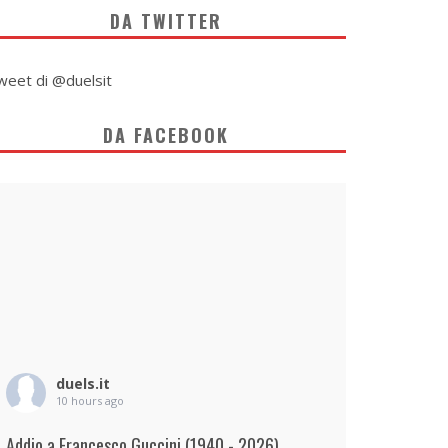
DA TWITTER
weet di @duelsit
DA FACEBOOK
duels.it
10 hours ago
Addio a Francesco Guccini (1940 - 2026)