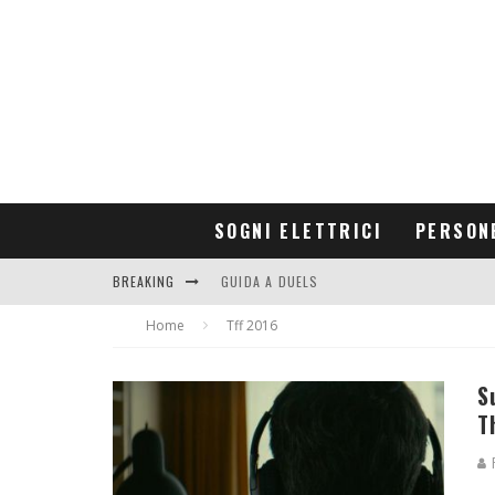
SOGNI ELETTRICI
PERSON
BREAKING
GUIDA A DUELS
Home
CONTRIBUTORS
Tff 2016
S
T
F