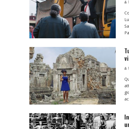
F
Co
Lu
Sa
Pa
T
v
M
Qu
at
gi
ac
I
u