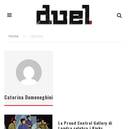
Home
caterina
Caterina Domeneghini
La Proud Central Gallery di
Londra celebra i Kinks