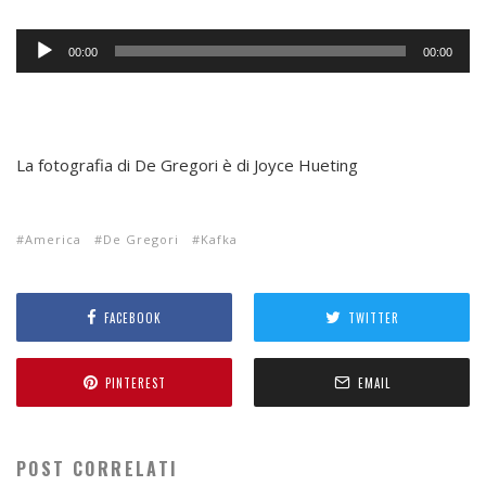
A
00:00
00:00
u
d
i
o
P
La fotografia di De Gregori è di Joyce Hueting
l
a
y
America
De Gregori
Kafka
e
r
FACEBOOK
TWITTER
PINTEREST
EMAIL
POST CORRELATI