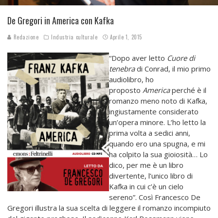
De Gregori in America con Kafka
Redazione
Industria culturale
Aprile 1, 2015
“Dopo aver letto
Cuore di
tenebra
di Conrad, il mio primo
audiolibro, ho
proposto
America
perché è il
romanzo meno noto di Kafka,
ingiustamente considerato
un’opera minore. L’ho letto la
prima volta a sedici anni,
quando ero una spugna, e mi
ha colpito la sua gioiosità… Lo
dico, per me è un libro
divertente, l’unico libro di
Kafka in cui c’è un cielo
sereno”. Così Francesco De
Gregori illustra la sua scelta di leggere il romanzo incompiuto