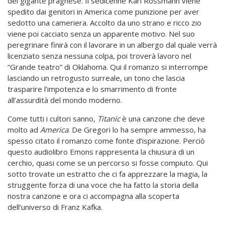
del gigante praghese. Il sedicenne Karl Rossmann viene
spedito dai genitori in America come punizione per aver
sedotto una cameriera. Accolto da uno strano e ricco zio
viene poi cacciato senza un apparente motivo. Nel suo
peregrinare finirà con il lavorare in un albergo dal quale verrà
licenziato senza nessuna colpa, poi troverà lavoro nel
“Grande teatro” di Oklahoma. Qui il romanzo si interrompe
lasciando un retrogusto surreale, un tono che lascia
trasparire l’impotenza e lo smarrimento di fronte
all’assurdità del mondo moderno.
Come tutti i cultori sanno,
Titanic
è una canzone che deve
molto ad
America
. De Gregori lo ha sempre ammesso, ha
spesso citato il romanzo come fonte d’ispirazione. Perciò
questo audiolibro Emons rappresenta la chiusura di un
cerchio, quasi come se un percorso si fosse compiuto. Qui
sotto trovate un estratto che ci fa apprezzare la magia, la
struggente forza di una voce che ha fatto la storia della
nostra canzone e ora ci accompagna alla scoperta
dell’universo di Franz Kafka.