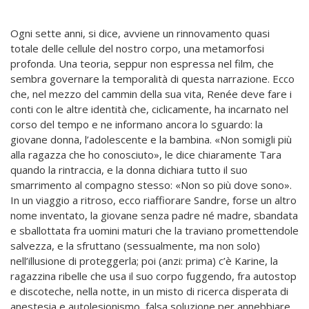
Ogni sette anni, si dice, avviene un rinnovamento quasi
totale delle cellule del nostro corpo, una metamorfosi
profonda. Una teoria, seppur non espressa nel film, che
sembra governare la temporalità di questa narrazione. Ecco
che, nel mezzo del cammin della sua vita, Renée deve fare i
conti con le altre identità che, ciclicamente, ha incarnato nel
corso del tempo e ne informano ancora lo sguardo: la
giovane donna, l’adolescente e la bambina. «Non somigli più
alla ragazza che ho conosciuto», le dice chiaramente Tara
quando la rintraccia, e la donna dichiara tutto il suo
smarrimento al compagno stesso: «Non so più dove sono».
In un viaggio a ritroso, ecco riaffiorare Sandre, forse un altro
nome inventato, la giovane senza padre né madre, sbandata
e sballottata fra uomini maturi che la traviano promettendole
salvezza, e la sfruttano (sessualmente, ma non solo)
nell’illusione di proteggerla; poi (anzi: prima) c’è Karine, la
ragazzina ribelle che usa il suo corpo fuggendo, fra autostop
e discoteche, nella notte, in un misto di ricerca disperata di
anestesia e autolesionismo, falsa soluzione per annebbiare