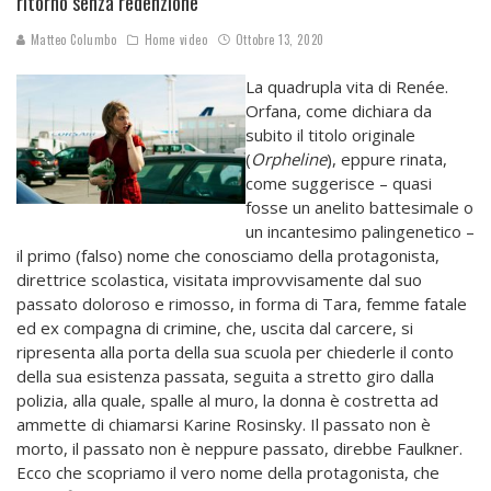
ritorno senza redenzione
Matteo Columbo
Home video
Ottobre 13, 2020
La quadrupla vita di Renée.
Orfana, come dichiara da
subito il titolo originale
(
Orpheline
), eppure rinata,
come suggerisce – quasi
fosse un anelito battesimale o
un incantesimo palingenetico –
il primo (falso) nome che conosciamo della protagonista,
direttrice scolastica, visitata improvvisamente dal suo
passato doloroso e rimosso, in forma di Tara, femme fatale
ed ex compagna di crimine, che, uscita dal carcere, si
ripresenta alla porta della sua scuola per chiederle il conto
della sua esistenza passata, seguita a stretto giro dalla
polizia, alla quale, spalle al muro, la donna è costretta ad
ammette di chiamarsi Karine Rosinsky. Il passato non è
morto, il passato non è neppure passato, direbbe Faulkner.
Ecco che scopriamo il vero nome della protagonista, che