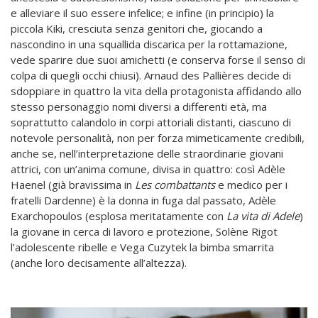
e alleviare il suo essere infelice; e infine (in principio) la
piccola Kiki, cresciuta senza genitori che, giocando a
nascondino in una squallida discarica per la rottamazione,
vede sparire due suoi amichetti (e conserva forse il senso di
colpa di quegli occhi chiusi). Arnaud des Pallières decide di
sdoppiare in quattro la vita della protagonista affidando allo
stesso personaggio nomi diversi a differenti età, ma
soprattutto calandolo in corpi attoriali distanti, ciascuno di
notevole personalità, non per forza mimeticamente credibili,
anche se, nell’interpretazione delle straordinarie giovani
attrici, con un’anima comune, divisa in quattro: così Adèle
Haenel (già bravissima in
Les combattants
e medico per i
fratelli Dardenne) è la donna in fuga dal passato, Adèle
Exarchopoulos (esplosa meritatamente con
La vita di Adele
)
la giovane in cerca di lavoro e protezione, Solène Rigot
l’adolescente ribelle e Vega Cuzytek la bimba smarrita
(anche loro decisamente all’altezza).