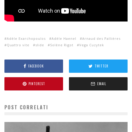
Adèle Exarchopoulos
Adèle Haenel
Arnaud des Pallières
Quattro vite
slide
Solène Rigot
Vega Cuzytek
FACEBOOK
TWITTER
PINTEREST
EMAIL
POST CORRELATI