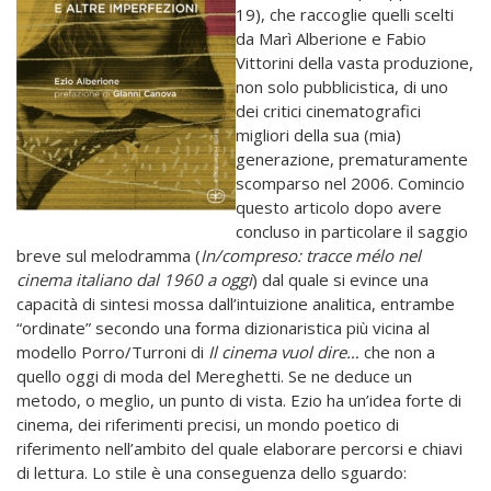
19), che raccoglie quelli scelti
da Marì Alberione e Fabio
Vittorini della vasta produzione,
non solo pubblicistica, di uno
dei critici cinematografici
migliori della sua (mia)
generazione, prematuramente
scomparso nel 2006. Comincio
questo articolo dopo avere
concluso in particolare il saggio
breve sul melodramma (
In/compreso: tracce mélo nel
cinema italiano dal 1960 a oggi
) dal quale si evince una
capacità di sintesi mossa dall’intuizione analitica, entrambe
“ordinate” secondo una forma dizionaristica più vicina al
modello Porro/Turroni di
Il cinema vuol dire…
che non a
quello oggi di moda del Mereghetti. Se ne deduce un
metodo, o meglio, un punto di vista. Ezio ha un’idea forte di
cinema, dei riferimenti precisi, un mondo poetico di
riferimento nell’ambito del quale elaborare percorsi e chiavi
di lettura. Lo stile è una conseguenza dello sguardo: