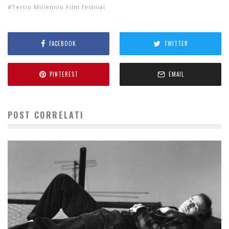
Tertio Millennio Film festival
FACEBOOK
TWITTER
PINTEREST
EMAIL
POST CORRELATI