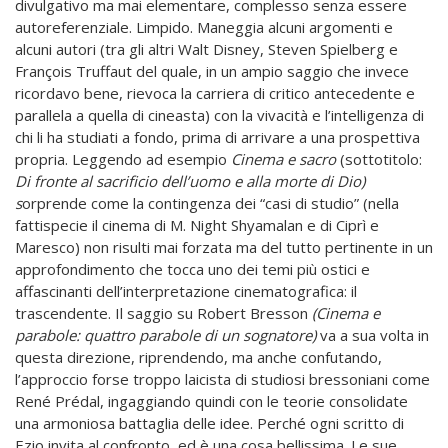
divulgativo ma mai elementare, complesso senza essere
autoreferenziale. Limpido. Maneggia alcuni argomenti e
alcuni autori (tra gli altri Walt Disney, Steven Spielberg e
François Truffaut del quale, in un ampio saggio che invece
ricordavo bene, rievoca la carriera di critico antecedente e
parallela a quella di cineasta) con la vivacità e l’intelligenza di
chi li ha studiati a fondo, prima di arrivare a una prospettiva
propria. Leggendo ad esempio
Cinema e sacro
(sottotitolo:
Di fronte al sacrificio dell’uomo e alla morte di Dio
)
s
orprende come la contingenza dei “casi di studio” (nella
fattispecie il cinema di M. Night Shyamalan e di Ciprì e
Maresco) non risulti mai forzata ma del tutto pertinente in un
approfondimento che tocca uno dei temi più ostici e
affascinanti dell’interpretazione cinematografica: il
trascendente. Il saggio su Robert Bresson
(
Cinema e
parabole: quattro parabole di un sognatore
)
va a sua volta in
questa direzione, riprendendo, ma anche confutando,
l’approccio forse troppo laicista di studiosi bressoniani come
René Prédal, ingaggiando quindi con le teorie consolidate
una armoniosa battaglia delle idee. Perché ogni scritto di
Ezio invita al confronto, ed è una cosa bellissima. Le sue