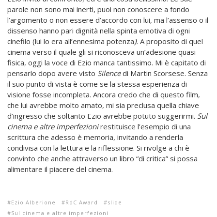
parole non sono mai inerti, puoi non conoscere a fondo
l’argomento o non essere d’accordo con lui, ma l’assenso o il
dissenso hanno pari dignità nella spinta emotiva di ogni
cinefilo (lui lo era all’ennesima potenza
).
A proposito di quel
cinema verso il quale gli si riconosceva un’adesione quasi
fisica, oggi la voce di Ezio manca tantissimo. Mi è capitato di
pensarlo dopo avere visto
Silence
di Martin Scorsese. Senza
il suo punto di vista è come se la stessa esperienza di
visione fosse incompleta. Ancora credo che di questo film,
che lui avrebbe molto amato, mi sia preclusa quella chiave
d’ingresso che soltanto Ezio avrebbe potuto suggerirmi.
Sul
cinema e altre imperfezioni
restituisce l’esempio di una
scrittura che adesso è memoria, invitando a renderla
condivisa con la lettura e la riflessione. Si rivolge a chi è
convinto che anche attraverso un libro “di critica” si possa
alimentare il piacere del cinema.
Ezio Alberione
RdC Award
slide
Sul cinema e altre imperfezioni