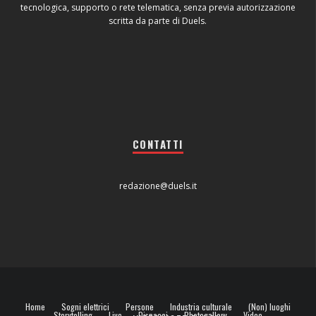
tecnologica, supporto o rete telematica, senza previa autorizzazione
scritta da parte di Duels.
CONTATTI
redazione@duels.it
Home
Sogni elettrici
Persone
Industria culturale
(Non) luoghi
Storytelling
Live
Dispacci
Photogallery
Video