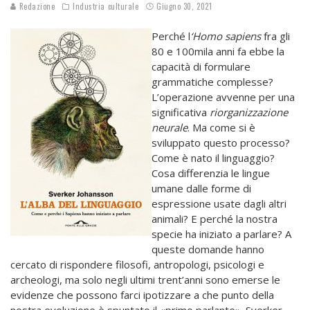
Redazione
Industria culturale
Giugno 30, 2021
Perché l
‘Homo sapiens
fra gli
80 e 100mila anni fa ebbe la
capacità di formulare
grammatiche complesse?
L’operazione avvenne per una
significativa
riorganizzazione
neurale
. Ma come si è
sviluppato questo processo?
Come è nato il linguaggio?
Cosa differenzia le lingue
umane dalle forme di
espressione usate dagli altri
animali? E perché la nostra
specie ha iniziato a parlare? A
queste domande hanno
cercato di rispondere filosofi, antropologi, psicologi e
archeologi, ma solo negli ultimi trent’anni sono emerse le
evidenze che possono farci ipotizzare a che punto della
nostra evoluzione è spuntato il «primo parlante». Sverker