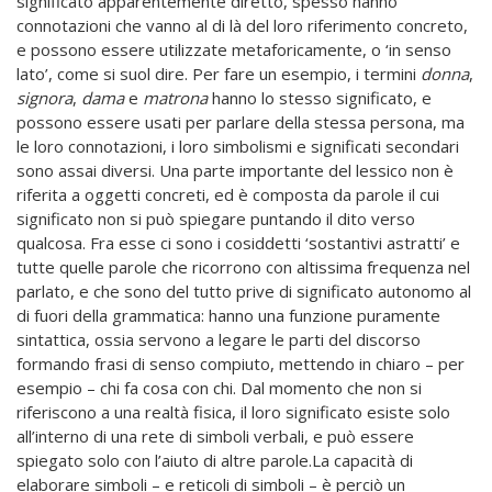
significato apparentemente diretto, spesso hanno
connotazioni che vanno al di là del loro riferimento concreto,
e possono essere utilizzate metaforicamente, o ‘in senso
lato’, come si suol dire. Per fare un esempio, i termini
donna
,
signora
,
dama
e
matrona
hanno lo stesso significato, e
possono essere usati per parlare della stessa persona, ma
le loro connotazioni, i loro simbolismi e significati secondari
sono assai diversi. Una parte importante del lessico non è
riferita a oggetti concreti, ed è composta da parole il cui
significato non si può spiegare puntando il dito verso
qualcosa. Fra esse ci sono i cosiddetti ‘sostantivi astratti’ e
tutte quelle parole che ricorrono con altissima frequenza nel
parlato, e che sono del tutto prive di significato autonomo al
di fuori della grammatica: hanno una funzione puramente
sintattica, ossia servono a legare le parti del discorso
formando frasi di senso compiuto, mettendo in chiaro – per
esempio – chi fa cosa con chi. Dal momento che non si
riferiscono a una realtà fisica, il loro significato esiste solo
all’interno di una rete di simboli verbali, e può essere
spiegato solo con l’aiuto di altre parole.La capacità di
elaborare simboli – e reticoli di simboli – è perciò un