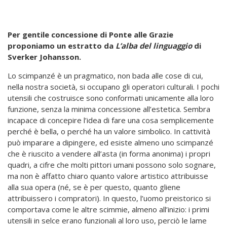
Per gentile concessione di Ponte alle Grazie
proponiamo un estratto da
L’alba del linguaggio
di
Sverker Johansson.
Lo scimpanzé è un pragmatico, non bada alle cose di cui,
nella nostra società, si occupano gli operatori culturali. I pochi
utensili che costruisce sono conformati unicamente alla loro
funzione, senza la minima concessione all’estetica. Sembra
incapace di concepire l’idea di fare una cosa semplicemente
perché è bella, o perché ha un valore simbolico. In cattività
può imparare a dipingere, ed esiste almeno uno scimpanzé
che è riuscito a vendere all’asta (in forma anonima) i propri
quadri, a cifre che molti pittori umani possono solo sognare,
ma non è affatto chiaro quanto valore artistico attribuisse
alla sua opera (né, se è per questo, quanto gliene
attribuissero i compratori). In questo, l’uomo preistorico si
comportava come le altre scimmie, almeno all’inizio: i primi
utensili in selce erano funzionali al loro uso, perciò le lame