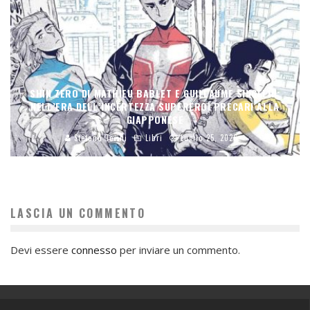
SHIN ZERO DI MATHIEU BABLET E GUILLAUME SINGELIN:
NELL’ERA DELL’INCERTEZZA SUPEREROI PRECARI ALLA
GIAPPONESE
Stefano Tevini
Libri
Luglio 25, 2026
LASCIA UN COMMENTO
Devi essere
connesso
per inviare un commento.