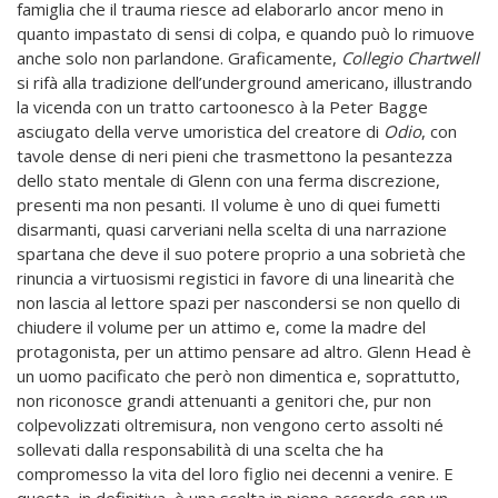
famiglia che il trauma riesce ad elaborarlo ancor meno in
quanto impastato di sensi di colpa, e quando può lo rimuove
anche solo non parlandone. Graficamente,
Collegio Chartwell
si rifà alla tradizione dell’underground americano, illustrando
la vicenda con un tratto cartoonesco à la Peter Bagge
asciugato della verve umoristica del creatore di
Odio
, con
tavole dense di neri pieni che trasmettono la pesantezza
dello stato mentale di Glenn con una ferma discrezione,
presenti ma non pesanti. Il volume è uno di quei fumetti
disarmanti, quasi carveriani nella scelta di una narrazione
spartana che deve il suo potere proprio a una sobrietà che
rinuncia a virtuosismi registici in favore di una linearità che
non lascia al lettore spazi per nascondersi se non quello di
chiudere il volume per un attimo e, come la madre del
protagonista, per un attimo pensare ad altro. Glenn Head è
un uomo pacificato che però non dimentica e, soprattutto,
non riconosce grandi attenuanti a genitori che, pur non
colpevolizzati oltremisura, non vengono certo assolti né
sollevati dalla responsabilità di una scelta che ha
compromesso la vita del loro figlio nei decenni a venire. E
questa, in definitiva, è una scelta in pieno accordo con un