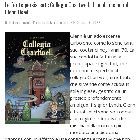
Le ferite persistenti: Collegio Chartwell, il lucido memoir di
Glenn Head
Stefano Tevini
Industria culturale
Ottobre 7, 2022
Glenn è un adolescente
turbolento come lo sono tanti
suoi coetanei negli anni ’70. La
sua condotta fa tuttavia
preoccupare i genitori, che
decidono di spedirlo al
collegio Chartwell, un istituto
che si vende come scuola in
stile inglese, gestito da un
preside profondamente
ambiguo, il signor Lynch. Glenn
e i suoi amici sono sottoposti
a un regime educativo che
mischia nella maniera più
morbosa una disciplina
rigorosa con un affetto e una confidenza eccessivi che non