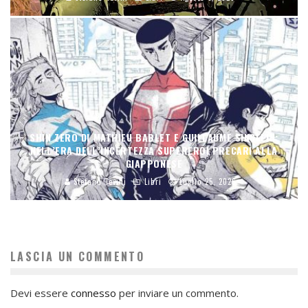
SHIN ZERO DI MATHIEU BABLET E GUILLAUME SINGELIN:
NELL’ERA DELL’INCERTEZZA SUPEREROI PRECARI ALLA
GIAPPONESE
Stefano Tevini
Libri
Luglio 25, 2026
LASCIA UN COMMENTO
Devi essere
connesso
per inviare un commento.