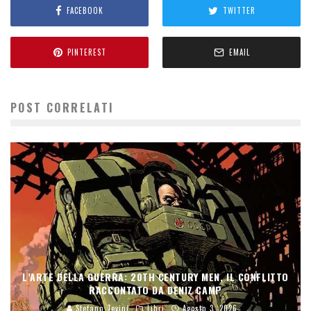
FACEBOOK
TWITTER
PINTEREST
EMAIL
POST CORRELATI
L’ARTE DELLA GUERRA: 20TH CENTURY MEN, IL CONFLITTO
RACCONTATO DA DENIZ CAMP
Stefano Tevini
Libri
Agosto 3, 2026