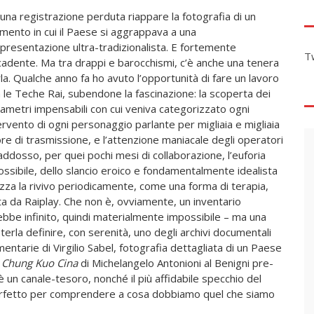
una registrazione perduta riappare la fotografia di un
ento in cui il Paese si aggrappava a una
presentazione ultra-tradizionalista. E fortemente
T
adente. Ma tra drappi e barocchismi, c’è anche una tenera
la. Qualche anno fa ho avuto l’opportunità di fare un lavoro
 le Teche Rai, subendone la fascinazione: la scoperta dei
ametri impensabili con cui veniva categorizzato ogni
ervento di ogni personaggio parlante per migliaia e migliaia
ore di trasmissione, e l’attenzione maniacale degli operatori
 addosso, per quei pochi mesi di collaborazione, l’euforia
ossibile, dello slancio eroico e fondamentalmente idealista
zza la rivivo periodicamente, come una forma di terapia,
a da Raiplay. Che non è, ovviamente, un inventario
bbe infinito, quindi materialmente impossibile – ma una
erla definire, con serenità, uno degli archivi documentali
entarie di Virgilio Sabel, fotografia dettagliata di un Paese
a
Chung Kuo Cina
di Michelangelo Antonioni al Benigni pre-
un canale-tesoro, nonché il più affidabile specchio del
erfetto per comprendere a cosa dobbiamo quel che siamo