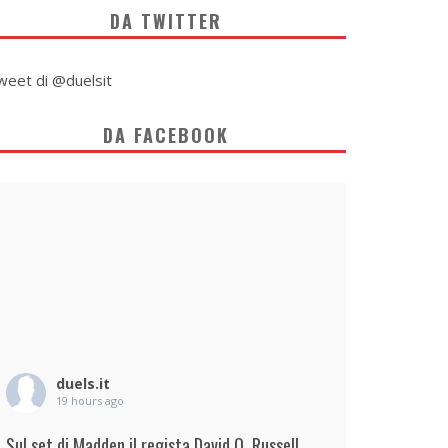
DA TWITTER
weet di @duelsit
DA FACEBOOK
duels.it
19 hours ago
Sul set di Madden il regista David O. Russell