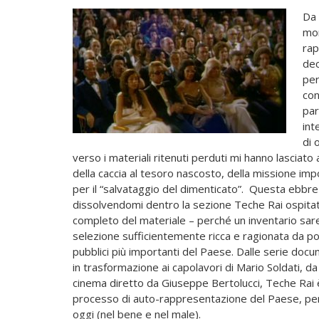
Da 
mom
rap
dec
per
con
par
int
di 
verso i materiali ritenuti perduti mi hanno lasciato
della caccia al tesoro nascosto, della missione imp
per il “salvataggio del dimenticato”. Questa ebbre
dissolvendomi dentro la sezione Teche Rai ospitat
completo del materiale – perché un inventario sare
selezione sufficientemente ricca e ragionata da pot
pubblici più importanti del Paese. Dalle serie docum
in trasformazione ai capolavori di Mario Soldati, d
cinema diretto da Giuseppe Bertolucci, Teche Rai è 
processo di auto-rappresentazione del Paese, p
oggi (nel bene e nel male).