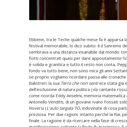
Ebbene, tra le Teche qualche mese fa è apparsa la
festival memorabile, lo dico subito: è il Sanremo de
sembrava a una distanza insanabile dal mondo: to
fiotti concentrati quasi per dare appositamente l’id
è solida e granitica e tutto il resto non conta, Pep
fondo va tutto bene, non sono mica gli anni Settant
se proprio vogliamo ricordare passa alle cronache 
Balistreri: la sua
Terra che non senti
era stata già 
dell’esclusione di natura politica («la cantante ross
come ricorda Eddy Anselmi, memoria matematica del 
Antonello Venditti, di un giovane Ivano Fossati sol
Roversi (
L’auto targata TO
, indovinate di cosa parl
preziosa. Per due ragioni. Intanto perché la Rai,
finale. La ragione è da ricercare nella fase di cres
manifestazione: soltanto la finale fu trasmessa. 