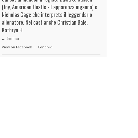
(Joy, American Hustle - L'apparenza inganna) e
Nicholas Cage che interpreta il leggendario
allenatore. Nel cast anche Christian Bale,
Kathryn H
...
Continua
View on Facebook
·
Condividi
duels.it
20 hours ago
View on Facebook
·
Condividi
duels.it
20 hours ago
View on Facebook
·
Condividi