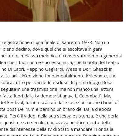
 registrazione di una finale di Sanremo 1973. Non un
l pieno declino, dove quel che si ascoltava in gara
nnellate di melassa melodica e conservatorismo a generosi
ea che lì fuori non è successo nulla, che la bolla del teatro
pino Di Capri, Peppino Gagliardi, Wess e Dori Ghezzi: in
a italiani. Un’edizione fondamentalmente irrilevante, che
soprattutto per chi ne fu escluso. In primo luogo Rosa
eseguita in una trasmissione, ma non mancò una lettura
a fatta fuori dalla tv democristiana», L. Colombati). Ma,
Festival, furono scartati dalle selezioni anche i brani di
ista post Delirium e persino un brano del Dalla d’epoca
ava).
Però il video, nella sua stessa esistenza, è una perla
 per quasi mezzo secolo, non aveva un documento della
cente disinteresse della tv di Stato a mandare in onda la
E quindi perduto Mike Bongiorno, perduto Peppino, perduta