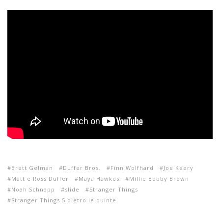
Brett Gelman
Duffer Bros.
Finn Wolfhard
Joe Keery
Matt e Ross Duffer
Maya Hawkes
Millie Bobby Brown
Noah Schnapp
slide
Stranger Things
Stranger Things 5 dietro le quinte