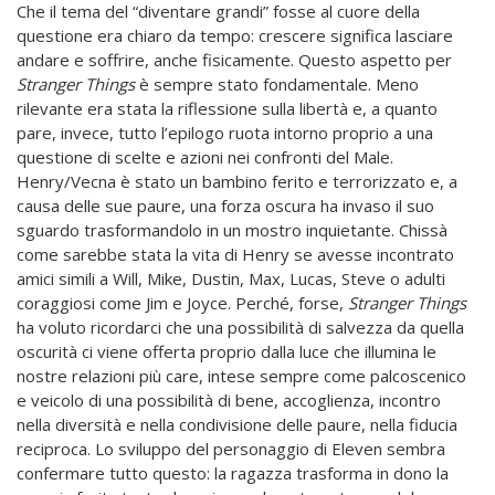
Che il tema del “diventare grandi” fosse al cuore della
questione era chiaro da tempo: crescere significa lasciare
andare e soffrire, anche fisicamente. Questo aspetto per
Stranger Things
è sempre stato fondamentale. Meno
rilevante era stata la riflessione sulla libertà e, a quanto
pare, invece, tutto l’epilogo ruota intorno proprio a una
questione di scelte e azioni nei confronti del Male.
Henry/Vecna è stato un bambino ferito e terrorizzato e, a
causa delle sue paure, una forza oscura ha invaso il suo
sguardo trasformandolo in un mostro inquietante. Chissà
come sarebbe stata la vita di Henry se avesse incontrato
amici simili a Will, Mike, Dustin, Max, Lucas, Steve o adulti
coraggiosi come Jim e Joyce. Perché, forse,
Stranger Things
ha voluto ricordarci che una possibilità di salvezza da quella
oscurità ci viene offerta proprio dalla luce che illumina le
nostre relazioni più care, intese sempre come palcoscenico
e veicolo di una possibilità di bene, accoglienza, incontro
nella diversità e nella condivisione delle paure, nella fiducia
reciproca. Lo sviluppo del personaggio di Eleven sembra
confermare tutto questo: la ragazza trasforma in dono la