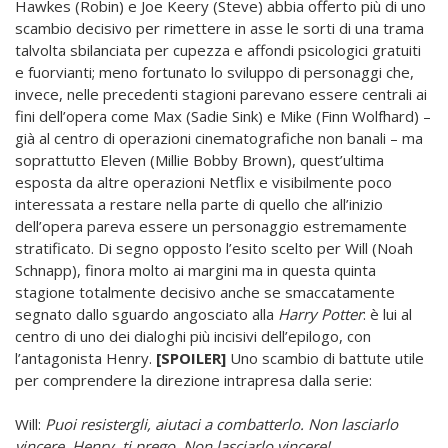
Hawkes (Robin) e Joe Keery (Steve) abbia offerto più di uno
scambio decisivo per rimettere in asse le sorti di una trama
talvolta sbilanciata per cupezza e affondi psicologici gratuiti
e fuorvianti; meno fortunato lo sviluppo di personaggi che,
invece, nelle precedenti stagioni parevano essere centrali ai
fini dell’opera come Max (Sadie Sink) e Mike (Finn Wolfhard) –
già al centro di operazioni cinematografiche non banali – ma
soprattutto Eleven (Millie Bobby Brown), quest’ultima
esposta da altre operazioni Netflix e visibilmente poco
interessata a restare nella parte di quello che all’inizio
dell’opera pareva essere un personaggio estremamente
stratificato. Di segno opposto l’esito scelto per Will (Noah
Schnapp), finora molto ai margini ma in questa quinta
stagione totalmente decisivo anche se smaccatamente
segnato dallo sguardo angosciato alla
Harry Potter
: è lui al
centro di uno dei dialoghi più incisivi dell’epilogo, con
l’antagonista Henry.
[SPOILER]
Uno scambio di battute utile
per comprendere la direzione intrapresa dalla serie:
Will:
Puoi resistergli, aiutaci a combatterlo. Non lasciarlo
vincere, Henry, ti prego. Non lasciarlo vincere!