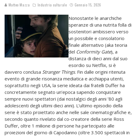
Matteo Mazza
Industria culturale
Gennaio 15, 2026
Nonostante le anarchiche
speranze di una nutrita folla di
sostenitori ambissero verso
un possibile e consolatorio
finale alternativo (aka teoria
del
Conformity Gate
), a
distanza di dieci anni dal suo
esordio su Netflix, si è
davvero conclusa
Stranger Things
. Fin dalle origini ritenuta
evento di grande risonanza mediatica e acchiappa utenti,
soprattutto negli USA, la serie ideata dai fratelli Duffer ha
concretamente segnato un’epoca sapendo conquistare
sempre nuovi spettatori (dai nostalgici degli anni ’80 agli
adolescenti degli ultimi dieci anni). L’ultimo episodio della
serie è stato proiettato anche nelle sale cinematografiche e,
secondo quanto rivelato dal co-creatore della serie Ross
Duffer, oltre 1 milione di persone ha partecipato alle
proiezioni del giorno di Capodanno (oltre 3.500 spettacoli in