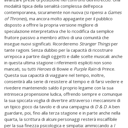
modalità tipica della serialità complessa dell’epoca
contemporanea, sicuramente non nuova (si ripensi a
Games
of Thrones
), ma ancora molto appagante per il pubblico
disposto a offrire la propria versione migliore di
speculazione interpretativa che lo ricodifica da semplice
fruitore passivo a membro attivo di una comunità che
insegue nuovi significati. Ricorderemo
Stranger Things
per
tante ragioni. Senza dubbio per la capacità di ricostruire
un’epoca a partire dagli oggetti e dalle scelte musicali: anche
in questa ultima stagione i riferimenti espliciti non sono
mancati, su tutti
Heroes
di Bowie e
Purple Rain
di Prince.
Questa sua capacità di viaggiare nel tempo, inoltre,
consentirà alla serie di resistere al tempo e di farsi vedere e
rivedere mantenendo saldo il proprio legame con la sua
intrinseca propensione ludica, offrendo sempre e comunque
la sua spiccata voglia di divertire attraverso i meccanismi di
un tipico gioco da tavolo e di una campagna di
D & D
. A ben
guardare, poi, fino alla terza stagione e in parte anche nella
quarta, la scrittura di alcuni personaggi resterà inscalfibile
per la sua finezza psicologica e simpatia: ammiccando a
I