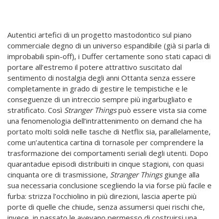
Autentici artefici di un progetto mastodontico sul piano
commerciale degno di un universo espandibile (già si parla di
improbabili spin-off), i Duffer certamente sono stati capaci di
portare all’estremo il potere attrattivo suscitato dal
sentimento di nostalgia degli anni Ottanta senza essere
completamente in grado di gestire le tempistiche e le
conseguenze di un intreccio sempre più ingarbugliato e
stratificato. Così
Stranger Things
può essere vista sia come
una fenomenologia dell’intrattenimento on demand che ha
portato molti soldi nelle tasche di Netflix sia, parallelamente,
come un’autentica cartina di tornasole per comprendere la
trasformazione dei comportamenti seriali degli utenti. Dopo
quarantadue episodi distribuiti in cinque stagioni, con quasi
cinquanta ore di trasmissione,
Stranger Things
giunge alla
sua necessaria conclusione scegliendo la via forse più facile e
furba: strizza l’occhiolino in più direzioni, lascia aperte più
porte di quelle che chiude, senza assumersi quei rischi che,
invece, in passato le avevano permesso di costruirsi una