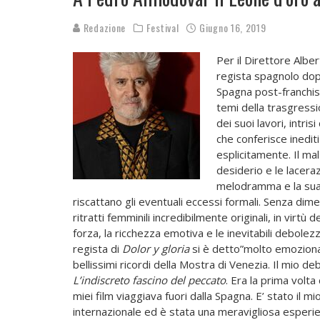
Redazione
Festival
Giugno 16, 2019
Per il Direttore Albe
regista spagnolo dopo
Spagna post-franchista
temi della trasgressio
dei suoi lavori, intr
che conferisce inediti 
esplicitamente. Il ma
desiderio e le laceraz
melodramma e la sua p
riscattano gli eventuali eccessi formali. Senza di
ritratti femminili incredibilmente originali, in virt
forza, la ricchezza emotiva e le inevitabili debolezz
regista di
Dolor y gloria
si è detto”molto emoziona
bellissimi ricordi della Mostra di Venezia. Il mio d
L’indiscreto fascino del peccato
. Era la prima volta
miei film viaggiava fuori dalla Spagna. E’ stato il m
internazionale ed è stata una meravigliosa esper