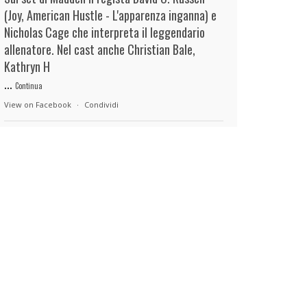
(Joy, American Hustle - L'apparenza inganna) e
Nicholas Cage che interpreta il leggendario
allenatore. Nel cast anche Christian Bale,
Kathryn H
...
Continua
View on Facebook
·
Condividi
duels.it
23 hours ago
View on Facebook
·
Condividi
duels.it
23 hours ago
View on Facebook
·
Condividi