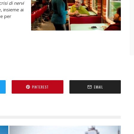
risi di nervi
, insieme ai
re per
PINTEREST
EMAIL