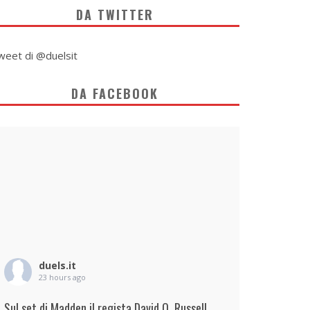
DA TWITTER
weet di @duelsit
DA FACEBOOK
duels.it
23 hours ago
Sul set di Madden il regista David O. Russell