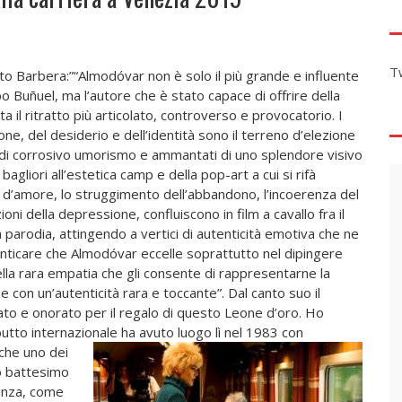
T
rto Barbera:”“Almodóvar non è solo il più grande e influente
 Buñuel, ma l’autore che è stato capace di offrire della
 il ritratto più articolato, controverso e provocatorio. I
ne, del desiderio e dell’identità sono il terreno d’elezione
isi di corrosivo umorismo e ammantati di uno splendore visivo
bagliori all’estetica camp e della pop-art a cui si rifà
l d’amore, lo struggimento dell’abbandono, l’incoerenza del
ioni della depressione, confluiscono in film a cavallo fra il
arodia, attingendo a vertici di autenticità emotiva che ne
menticare che Almodóvar eccelle soprattutto nel dipingere
ù della rara empatia che gli consente di rappresentarne la
e con un’autenticità rara e toccante”. Dal canto suo il
to e onorato per il regalo di questo Leone d’oro. Ho
ebutto internazionale ha avuto luogo lì nel 1983 con
 che uno dei
io battesimo
ienza, come