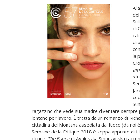
All
del
Sul
di 
cal
di 
con
la 
Cro
ami
stu
Sem
Jak
cop
Sun
ragazzino che vede sua madre diventare sempre p
lontano per lavoro. È tratta da un romanzo di Rich
cittadina del Montana assediata dal fuoco (da noi è u
Semaine de la Critique 2018 è zeppa appunto di fi
donne.
The Fugue
di Agnieszka Smoczynska raccon