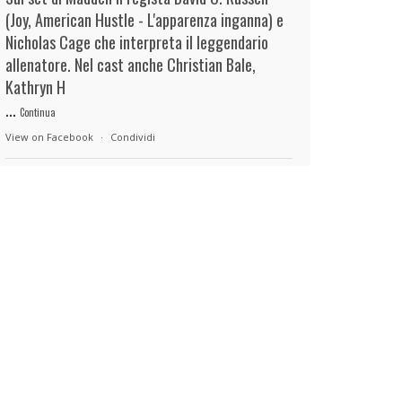
(Joy, American Hustle - L'apparenza inganna) e
Nicholas Cage che interpreta il leggendario
allenatore. Nel cast anche Christian Bale,
Kathryn H
...
Continua
View on Facebook
·
Condividi
duels.it
12 hours ago
View on Facebook
·
Condividi
duels.it
12 hours ago
View on Facebook
·
Condividi