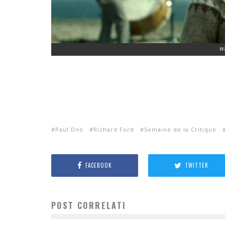
W
Paul Dno
Richard Ford
Semaine de la Critique
FACEBOOK
TWITTER
POST CORRELATI