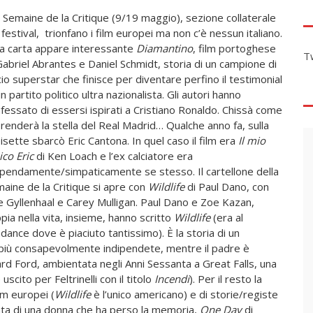
a Semaine de la Critique (9/19 maggio), sezione collaterale
 festival, trionfano i film europei ma non c’è nessun italiano.
la carta appare interessante
Diamantino
, film portoghese
T
Gabriel Abrantes e Daniel Schmidt, storia di un campione di
cio superstar che finisce per diventare perfino il testimonial
un partito politico ultra nazionalista. Gli autori hanno
fessato di essersi ispirati a Cristiano Ronaldo. Chissà come
prenderà la stella del Real Madrid… Qualche anno fa, sulla
isette sbarcò Eric Cantona. In quel caso il film era
Il mio
co Eric
di Ken Loach e l’ex calciatore era
pendamente/simpaticamente se stesso. Il cartellone della
aine de la Critique si apre con
Wildlife
di Paul Dano, con
e Gyllenhaal e Carey Mulligan. Paul Dano e Zoe Kazan,
pia nella vita, insieme, hanno scritto
Wildlife
(era al
dance dove è piaciuto tantissimo). È la storia di un
iù consapevolmente indipendete, mentre il padre è
ard Ford, ambientata negli Anni Sessanta a Great Falls, una
scito per Feltrinelli con il titolo
Incendi
). Per il resto la
lm europei (
Wildlife
è l’unico americano) e di storie/registe
ta di una donna che ha perso la memoria,
One Day
di