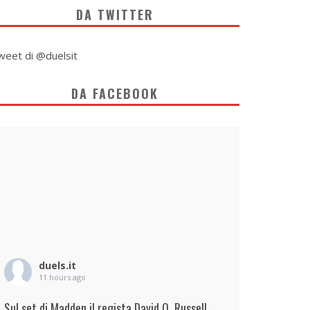
DA TWITTER
weet di @duelsit
DA FACEBOOK
duels.it
11 hours ago
Sul set di Madden il regista David O. Russell