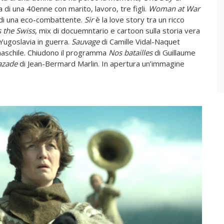
a di una 40enne con marito, lavoro, tre figli.
Woman at War
e di una eco-combattente.
Sir
è la love story tra un ricco
s the Swiss
, mix di d
ocuemntario e cartoon sulla storia vera
 Yugoslavia in guerra.
Sauvage
di Camille Vidal-Naquet
maschile. Chiudono il programma
Nos batailles
di Guillaume
azade
di Jean-Bermard Marlin. In apertura un’immagine