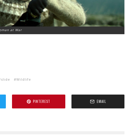
oman at War
slide
Wildlife
PINTEREST
EMAIL