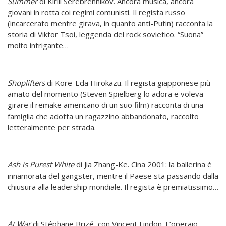
Summer
di Kirill Serebrennikov. Ancora musica, ancora
giovani in rotta coi regimi comunisti. Il regista russo
(incarcerato mentre girava, in quanto anti-Putin) racconta la
storia di Viktor Tsoi, leggenda del rock sovietico. “Suona”
molto intrigante…
Shoplifters
di Kore-Eda Hirokazu. Il regista giapponese più
amato del momento (Steven Spielberg lo adora e voleva
girare il remake americano di un suo film) racconta di una
famiglia che adotta un ragazzino abbandonato, raccolto
letteralmente per strada.
Ash is Purest White
di Jia Zhang-Ke. Cina 2001: la ballerina è
innamorata del gangster, mentre il Paese sta passando dalla
chiusura alla leadership mondiale. Il regista è premiatissimo…
At War
di Stéphane Brizé, con Vincent Lindon. L’operaio