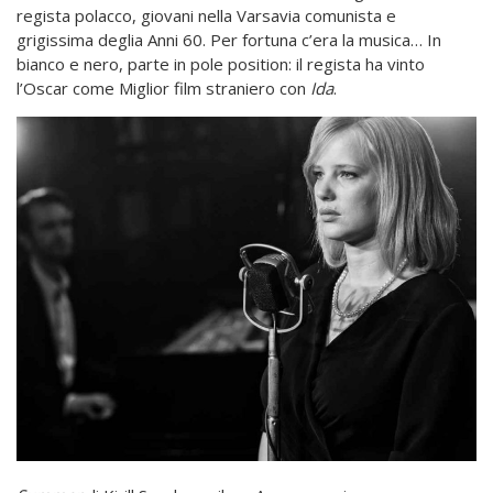
regista polacco, giovani nella Varsavia comunista e
grigissima deglia Anni 60. Per fortuna c’era la musica… In
bianco e nero, parte in pole position: il regista ha vinto
l’Oscar come Miglior film straniero con
Ida
.