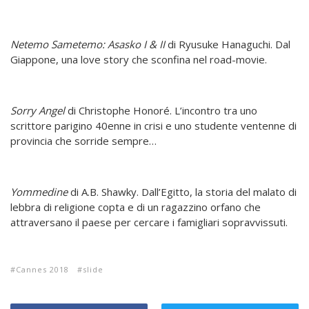
Netemo Sametemo: Asasko I & II
di Ryusuke Hanaguchi. Dal
Giappone, una love story che sconfina nel road-movie.
Sorry Angel
di Christophe Honoré. L’incontro tra uno
scrittore parigino 40enne in crisi e uno studente ventenne di
provincia che sorride sempre…
Yommedine
di A.B. Shawky. Dall’Egitto, la storia del malato di
lebbra di religione copta e di un ragazzino orfano che
attraversano il paese per cercare i famigliari sopravvissuti.
Cannes 2018
slide