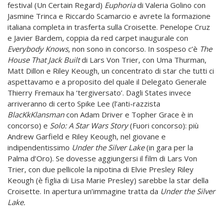
festival (Un Certain Regard)
Euphoria
di Valeria Golino con
Jasmine Trinca e Riccardo Scamarcio e avrete la formazione
italiana completa in trasferta sulla Croisette. Penelope Cruz
e Javier Bardem, coppia da red carpet inaugurale con
Everybody Knows
, non sono in concorso. In sospeso c’è
The
House That Jack Built
di Lars Von Trier, con Uma Thurman,
Matt Dillon e Riley Keough, un concentrato di star che tutti ci
aspettavamo e a proposito del quale il Delegato Generale
Thierry Fremaux ha ‘tergiversato’. Dagli States invece
arriveranno di certo Spike Lee (l’anti-razzista
BlacKkKlansman
con Adam Driver e Topher Grace è in
concorso) e
Solo: A Star Wars Story
(Fuori concorso): più
Andrew Garfield e Riley Keough, nel giovane e
indipendentissimo
Under the Silver Lake
(in gara per la
Palma d’Oro). Se dovesse aggiungersi il film di Lars Von
Trier, con due pellicole la nipotina di Elvie Presley Riley
Keough (è figlia di Lisa Marie Presley) sarebbe la star della
Croisette. In apertura un’immagine tratta da
Under the Silver
Lake.