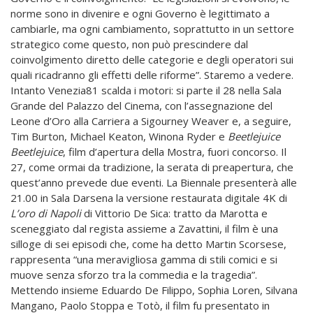
norme sono in divenire e ogni Governo è legittimato a
cambiarle, ma ogni cambiamento, soprattutto in un settore
strategico come questo, non può prescindere dal
coinvolgimento diretto delle categorie e degli operatori sui
quali ricadranno gli effetti delle riforme”. Staremo a vedere.
Intanto Venezia81 scalda i motori: si parte il 28 nella Sala
Grande del Palazzo del Cinema, con l’assegnazione del
Leone d’Oro alla Carriera a Sigourney Weaver e, a seguire,
Tim Burton, Michael Keaton, Winona Ryder e
Beetlejuice
Beetlejuice
, film d’apertura della Mostra, fuori concorso. Il
27, come ormai da tradizione, la serata di preapertura, che
quest’anno prevede due eventi. La Biennale presenterà alle
21.00 in Sala Darsena la versione restaurata digitale 4K di
L’oro di Napoli
di Vittorio De Sica: tratto da Marotta e
sceneggiato dal regista assieme a Zavattini, il film è una
silloge di sei episodi che, come ha detto Martin Scorsese,
rappresenta “una meravigliosa gamma di stili comici e si
muove senza sforzo tra la commedia e la tragedia”.
Mettendo insieme Eduardo De Filippo, Sophia Loren, Silvana
Mangano, Paolo Stoppa e Totò, il film fu presentato in