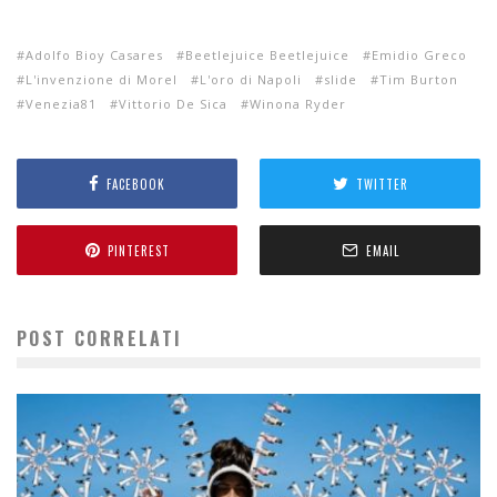
Adolfo Bioy Casares
Beetlejuice Beetlejuice
Emidio Greco
L'invenzione di Morel
L'oro di Napoli
slide
Tim Burton
Venezia81
Vittorio De Sica
Winona Ryder
FACEBOOK
TWITTER
PINTEREST
EMAIL
POST CORRELATI