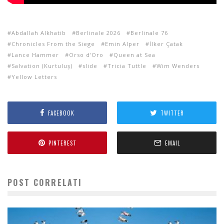
Abdallah Alkhatib
Berlinale 2026
Berlinale 76
Chronicles From the Siege
Emin Alper
İlker Çatak
Lance Hammer
Orso d'Oro
Queen at Sea
Salvation (Kurtuluş)
slide
Tricia Tuttle
Wim Wenders
Yellow Letters
FACEBOOK
TWITTER
PINTEREST
EMAIL
POST CORRELATI