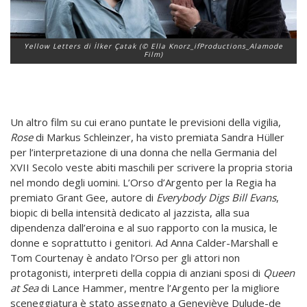
Yellow Letters di İlker Çatak (© Ella Knorz_ifProductions_Alamode
Film)
Un altro film su cui erano puntate le previsioni della vigilia,
Rose
di Markus Schleinzer, ha visto premiata Sandra Hüller
per l’interpretazione di una donna che nella Germania del
XVII Secolo veste abiti maschili per scrivere la propria storia
nel mondo degli uomini. L’Orso d’Argento per la Regia ha
premiato Grant Gee, autore di
Everybody Digs Bill Evans
,
biopic di bella intensità dedicato al jazzista, alla sua
dipendenza dall’eroina e al suo rapporto con la musica, le
donne e soprattutto i genitori. Ad Anna Calder-Marshall e
Tom Courtenay è andato l’Orso per gli attori non
protagonisti, interpreti della coppia di anziani sposi di
Queen
at Sea
di Lance Hammer, mentre l’Argento per la migliore
sceneggiatura è stato assegnato a Geneviève Dulude-de