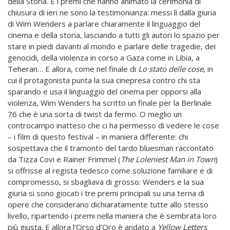
della Storia. E i premi che hanno animato la cerimonia di
chiusura di ieri ne sono la testimonianza: messi lì dalla giuria
di Wim Wenders a parlare chiaramente il linguaggio del
cinema e della storia, lasciando a tutti gli autori lo spazio per
stare in piedi davanti al mondo e parlare delle tragedie, dei
genocidi, della violenza in corso a Gaza come in Libia, a
Teheran… E allora, come nel finale di
Lo stato delle cose
, in
cui il protagonista punta la sua cinepresa contro chi sta
sparando e usa il linguaggio del cinema per opporsi alla
violenza, Wim Wenders ha scritto un finale per la Berlinale
76 che è una sorta di twist da fermo. O meglio un
controcampo inatteso che ci ha permesso di vedere le cose
– i film di questo festival – in maniera differente: chi
sospettava che il tramonto del tardo bluesman raccontato
da Tizza Covi e Rainer Frimmel (
The Loleniest Man in Town
)
si offrisse al regista tedesco come soluzione familiare e di
compromesso, si sbagliava di grosso: Wenders e la sua
giuria si sono giocati i tre premi principali su una terna di
opere che considerano dichiaratamente tutte allo stesso
livello, ripartendo i premi nella maniera che è sembrata loro
più giusta. E allora l’Orso d’Oro è andato a
Yellow Letters