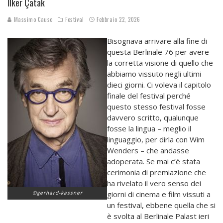
İlker Çatak
Massimo Causo
Festival
Febbraio 22, 2026
Bisognava arrivare alla fine di
questa Berlinale 76 per avere
la corretta visione di quello che
abbiamo vissuto negli ultimi
dieci giorni. Ci voleva il capitolo
finale del festival perché
questo stesso festival fosse
davvero scritto, qualunque
fosse la lingua – meglio il
linguaggio, per dirla con Wim
Wenders – che andasse
adoperata. Se mai c’è stata
cerimonia di premiazione che
ha rivelato il vero senso dei
©gerhard-kassner
giorni di cinema e film vissuti a
un festival, ebbene quella che si
è svolta al Berlinale Palast ieri