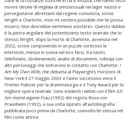
Date le circostanze storiche in cui è vissuta, che hanno visto
morire decine di migliaia di omosessuali nei lager nazisti e
perseguitarne altrettanti dal regime comunista, scrive
Wright a Charlotte, «non mi sembra possibile che lei possa
esserci. Non dovrebbe nemmeno esistere». Questo dubbio
è la pietra angolare del potentissimo testo teatrale che lo
stesso Wright, dopo la morte di Charlotte, avvenuta nel
2002, scrive componendo in un puzzle vorticoso le
interviste, messe in scena nel loro farsi, tra nastri,
telefonate, sbobinamenti, analisi di documenti, colloqui con
altri personaggi che entrarono in contatto con Charlotte:
I
Am My Own Wife
, che debutta al Playwrights Horizons di
New York il 27 maggio 2003 e l’anno successivo vince il
Premio Pulitzer per la drammaturgia e il Tony Award per la
migliore opera teatrale. Sono evidenti i debiti con il film
Ich
bin meine eigene Frau
(1992) del regista Rosa von
Praunheim (1992), a sua volta ispirato all’autobiografia
pubblicata poco prima da Charlotte, coinvolta lei stessa nel
film come attrice.