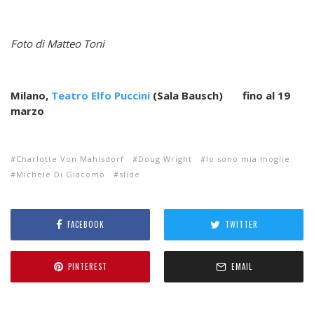
Foto di Matteo Toni
Milano,
Teatro Elfo Puccini
(Sala Bausch) fino al 19
marzo
Charlotte Von Mahlsdorf
Doug Wright
Io sono mia moglie
Michele Di Giacomo
slide
FACEBOOK
TWITTER
PINTEREST
EMAIL