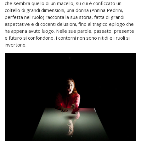
che sembra quello di un macello, su cui è conficcato un
coltello di grandi dimensioni, una donna (Annina Pedrini,
perfetta nel ruolo) racconta la sua storia, fatta di grandi
aspettative e di cocenti delusioni, fino al tragico epilogo che
ha appena avuto luogo. Nelle sue parole, passato, presente
e futuro si confondono, i contorni non sono nitidi e i ruoli si
invertono.