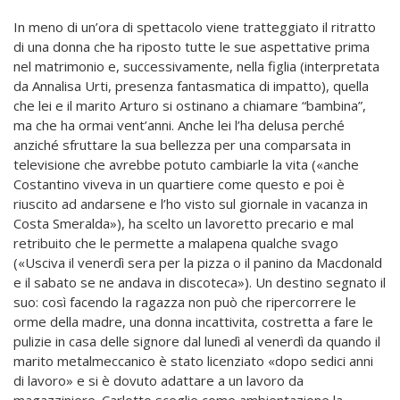
In meno di un’ora di spettacolo viene tratteggiato il ritratto
di una donna che ha riposto tutte le sue aspettative prima
nel matrimonio e, successivamente, nella figlia (interpretata
da Annalisa Urti, presenza fantasmatica di impatto), quella
che lei e il marito Arturo si ostinano a chiamare “bambina”,
ma che ha ormai vent’anni. Anche lei l’ha delusa perché
anziché sfruttare la sua bellezza per una comparsata in
televisione che avrebbe potuto cambiarle la vita («anche
Costantino viveva in un quartiere come questo e poi è
riuscito ad andarsene e l’ho visto sul giornale in vacanza in
Costa Smeralda»), ha scelto un lavoretto precario e mal
retribuito che le permette a malapena qualche svago
(«Usciva il venerdì sera per la pizza o il panino da Macdonald
e il sabato se ne andava in discoteca»). Un destino segnato il
suo: così facendo la ragazza non può che ripercorrere le
orme della madre, una donna incattivita, costretta a fare le
pulizie in casa delle signore dal lunedì al venerdì da quando il
marito metalmeccanico è stato licenziato «dopo sedici anni
di lavoro» e si è dovuto adattare a un lavoro da
magazziniere. Carlotto sceglie come ambientazione la