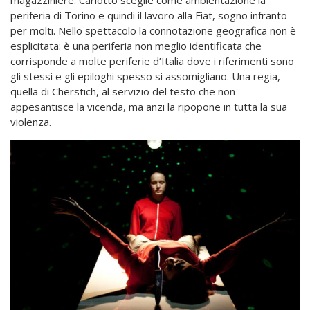
periferia di Torino e quindi il lavoro alla Fiat, sogno infranto
per molti. Nello spettacolo la connotazione geografica non è
esplicitata: è una periferia non meglio identificata che
corrisponde a molte periferie d’Italia dove i riferimenti sono
gli stessi e gli epiloghi spesso si assomigliano. Una regia,
quella di Cherstich, al servizio del testo che non
appesantisce la vicenda, ma anzi la ripopone in tutta la sua
violenza.