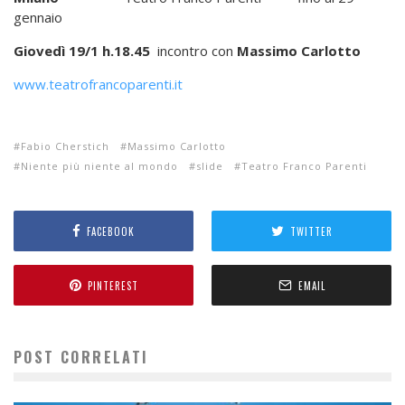
gennaio
Giovedì 19/1 h.18.45
incontro con
Massimo Carlotto
www.teatrofrancoparenti.it
Fabio Cherstich
Massimo Carlotto
Niente più niente al mondo
slide
Teatro Franco Parenti
FACEBOOK
TWITTER
PINTEREST
EMAIL
POST CORRELATI