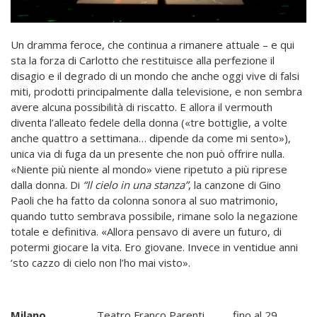
Un dramma feroce, che continua a rimanere attuale – e qui
sta la forza di Carlotto che restituisce alla perfezione il
disagio e il degrado di un mondo che anche oggi vive di falsi
miti, prodotti principalmente dalla televisione, e non sembra
avere alcuna possibilità di riscatto. E allora il vermouth
diventa l’alleato fedele della donna («tre bottiglie, a volte
anche quattro a settimana… dipende da come mi sento»),
unica via di fuga da un presente che non può offrire nulla.
«Niente più niente al mondo» viene ripetuto a più riprese
dalla donna. Di
“Il cielo in una stanza”
, la canzone di Gino
Paoli che ha fatto da colonna sonora al suo matrimonio,
quando tutto sembrava possibile, rimane solo la negazione
totale e definitiva. «Allora pensavo di avere un futuro, di
potermi giocare la vita. Ero giovane. Invece in ventidue anni
‘sto cazzo di cielo non l’ho mai visto».
Milano
Teatro Franco Parenti fino al 29