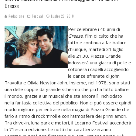
Grease
Redazione
Festival
Luglio 29, 2018
Per celebrare i 40 anni di
Grease
, film di culto che ha
fatto e continua a far ballare
chiunque, martedì 31 luglio
alle 21.30, Piazza Grande
indosserà una giacca di pelle e
cotonerà i capelli accogliendo
le danze sfrenate di John
Travolta e Olivia Newton-John. Insieme, nel 1978, sono stati
una delle coppie da grande schermo che più ha fatto ballare
il mondo, grazie a un musical che sta ancora lì, inchiodato
nella fantasia collettiva del pubblico. Non ci può essere quindi
modo migliore per entrare nella magia di Piazza Grande che
farlo a ritmo di rock ‘n’roll e con l’atmosfera dei primi amori.
Tra drive-in, luna park e motori, il Locarno Festival accenderà
la 71esima edizione. Le notti che caratterizzeranno
Locarno71 però non finiscono qui. Anzi, iniziano prima. Già