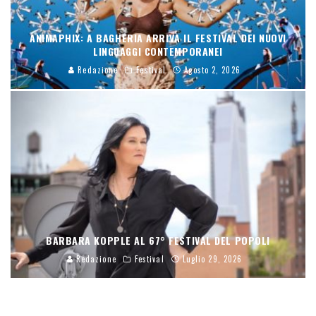
ANIMAPHIX: A BAGHERIA ARRIVA IL FESTIVAL DEI NUOVI
LINGUAGGI CONTEMPORANEI
Redazione
Festival
Agosto 2, 2026
BARBARA KOPPLE AL 67° FESTIVAL DEL POPOLI
Redazione
Festival
Luglio 29, 2026