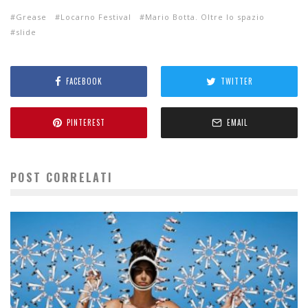
Grease
Locarno Festival
Mario Botta. Oltre lo spazio
slide
FACEBOOK
TWITTER
PINTEREST
EMAIL
POST CORRELATI