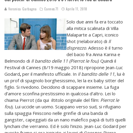
Veronica Garbagna
Cannes71
Aprile 11, 2018
Solo due anni fa era toccato
alla mitica scalinata di Villa
Malaparte a Capri, iconico
shot (rielaborato) di
Il
disprezzo
. Adesso è il turno
del bacio fra Anna Karina e
Belmondo di
Il bandito delle 11 (Pierrot le fou)
. Quindi il
Festival di Cannes (8/19 maggio 2018) ripropone
Jean-Luc
Godard
,
per il manifesto ufficiale. In
Il bandito delle 11
, lui è
un prof di spagnolo borghesissimo, lei la ex baby sitter del
figlio. Si rivedono. Decidono di scappare insieme. La fuga
d’amore sconfina prestissimo in qualcosa d’altro. Lei lo
chiama Pierrot (da qui iltitolo originale del film:
Pierrot le
fou
). Lui uccide un uomo. Scappano verso sud, si rifugiano
sulla spiaggia Finiscono nelle grinfie di una banda di
gangster, capeggiati da un nano malefico papà di tutti quelli
lynchani che verranno. Ed è solo l’inizio. Jean-Luc Godard per
questo frame si era ispirato ai lavori di Georges Pierre,