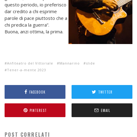
questo periodo, io preferisco
dar credito a chi esprime
parole di pace piuttosto che a
chi predica la guerra”.
Buona, anzi ottima, la prima.
Anfiteatro del Vittoriale
Mannarino
slide
Tener-a-mente 2023
FACEBOOK
TWITTER
PINTEREST
EMAIL
POST CORRELATI