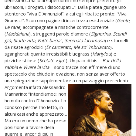
benissimo…ma io ai superuomini ho sempre preferito gli
ubriaconi, i drogati, i disoccupati…”. Dalla platea giunge uno
stentoreo “Viva D’Annunzio!”, a cui egli ribatte pronto: “Viva
Gramsci!”. Scorrono pagine di incertezza esistenziale (
Gente
,
Le rane
) accompagnate a mistiche controcorrente
(
Maddalena
), struggenti parole d’amore (
Signorina
,
Scendi
giù
,
Statte zitta
,
Fatte bacia’
,
Serenata
lacrimosa
) e stornelli
da risate agrodolci (
Er carcerato
,
Me so’ ‘mbriacato
),
sgangherati quanto irresistibili bluegrass (
Mariylou
) e
pizziche stilose (
Scetate vajo’
). Un paio di bis –
Bar della
rabbia
e
Vivere la vita
– sono tracce non effimere di uno
spettacolo che chiude in ovazione, non senza aver offerto
una spiegazione supplementare a un
passaggio precedente.
Argomenta infatti Alessandro
Mannarino: “Intendiamoci: non
ho nulla contro D’Annunzio. Lo
conosco perché l’ho letto, in
alcuni casi anche apprezzato…
Ma era un uomo che ha preso
posizione a favore della
guerra e, ancor di più in