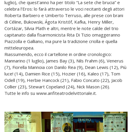
luglio), che quest’anno ha per titolo “La sete che brucia” e
celebra l’Eros: lo farà attraverso le voci recitanti degli attori
Roberta Barbiero e Umberto Terruso, alle prese con brani
di Céline, Bukowski, Ágota Kristóf, Kafka, Henry Miller,
Cortázar, Silvia Plath e altri, mentre le note calde del trio
capitanato dalla fisarmonicista Rita Di Tizio omaggeranno
Piazzolla e Galliano, ma pure la tradizione criolla e quella
mitteleuropea.
Riassumendo, ecco il cartellone in ordine cronologico:
Mannarino (1 luglio), James Bay (3), Nils Frahm (6), Venerus
(7), Fiorella Mannoia con Danilo Rea (9), Dean Lewis (12), Più
luce! (14), Damien Rice (15), Hozier (16), Kaleo (17), Tom
Odell (19), Herbie Hancock (21), Fabio Concato (22), Jacob
Collier (23), Stewart Copeland (24), Nick Mason (26).
Tutte le info su www.anfiteatrodelvittoriale.it.