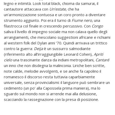
legno e intimità. Look total black, chioma da samurai, il
cantautore attaccava con
Un’estate
, che ha
un’armonizzazione sontuosa e un coro pronto a diventare
strumento aggiunto. Poi era il turno di
Fiume nero
, una
filastrocca col finale in crescendo percussivo. Con
Congo
saliva il livello di impegno sociale ma non calava quello degli
arrangiamenti, che mescolano suggestioni africane e richiami
al western folk del Dylan anni ‘70. Quindi arrivava un trittico
contro la guerra:
Deija
è un sussurro salmodiante
(riferimento alto all’irraggiungibile Leonard Cohen),
Apriti
cielo
una trascinante danza da indiani metropolitani,
Cantaré
un inno che non disdegna la malinconia. Liriche ben scritte,
note calde, melodie avvolgenti, e se anche fa capolino il
romanesco il discorso resta tuttavia caparbiamente
universale, senza provincialismi: il languore può sembrare un
cedimento (un po’ alla Capossela prima maniera), ma lo
sguardo sul mondo non si arrende mai alla delusione,
scacciando la rassegnazione con la presa di posizione.