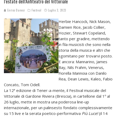
l’estate dell’Anfiteatro del Vittoriale
Enrico Danesi
Festival
Luglio 3, 2023
Herbie Hancock, Nick Mason,
Damien Rice, Jacob Collier,
Hozier, Stewart Copeland,
tanto per gradire, mettendo
in fila musicisti che sono nella
storia della musica e altri che
sgomitano per trovarvi posto.
E ancora: Mannarino, James
Bay, Nils Frahm, Venerus,
Fiorella Mannoia con Danilo
Rea, Dean Lewis, Kaleo, Fabio
Concato, Tom Odell.
La 12ª edizione di Tener-a-mente, il Festival musicale del
Vittoriale di Gardone Riviera (Brescia), in cartellone dal 1º al
26 luglio, mette in mostra una poderosa line-up
internazionale, per un palinsesto fondato complessivamente
su 15 live e la serata poetico-performativa
Più Luce!
(il 14