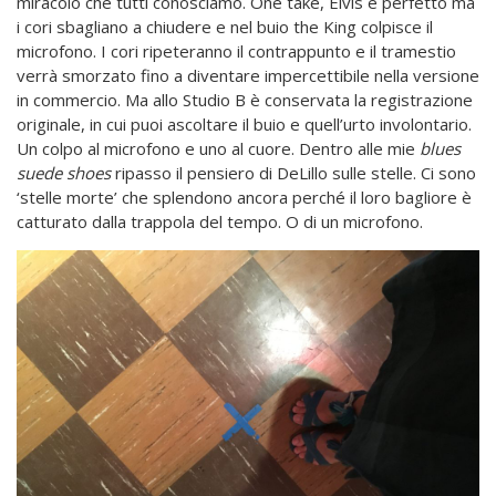
miracolo che tutti conosciamo. One take, Elvis è perfetto ma
i cori sbagliano a chiudere e nel buio the King colpisce il
microfono. I cori ripeteranno il contrappunto e il tramestio
verrà smorzato fino a diventare impercettibile nella versione
in commercio. Ma allo Studio B è conservata la registrazione
originale, in cui puoi ascoltare il buio e quell’urto involontario.
Un colpo al microfono e uno al cuore. Dentro alle mie
blues
suede shoes
ripasso il pensiero di DeLillo sulle stelle. Ci sono
‘stelle morte’ che splendono ancora perché il loro bagliore è
catturato dalla trappola del tempo. O di un microfono.