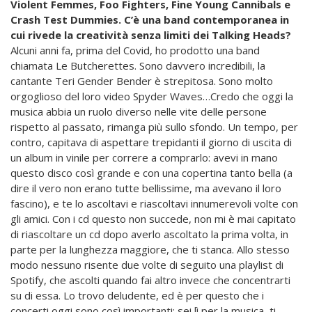
Violent Femmes, Foo Fighters, Fine Young Cannibals e
Crash Test Dummies. C’è una band contemporanea in
cui rivede la creatività senza limiti dei Talking Heads?
Alcuni anni fa, prima del Covid, ho prodotto una band
chiamata Le Butcherettes. Sono davvero incredibili, la
cantante Teri Gender Bender è strepitosa. Sono molto
orgoglioso del loro video Spyder Waves…Credo che oggi la
musica abbia un ruolo diverso nelle vite delle persone
rispetto al passato, rimanga più sullo sfondo. Un tempo, per
contro, capitava di aspettare trepidanti il giorno di uscita di
un album in vinile per correre a comprarlo: avevi in mano
questo disco così grande e con una copertina tanto bella (a
dire il vero non erano tutte bellissime, ma avevano il loro
fascino), e te lo ascoltavi e riascoltavi innumerevoli volte con
gli amici. Con i cd questo non succede, non mi è mai capitato
di riascoltare un cd dopo averlo ascoltato la prima volta, in
parte per la lunghezza maggiore, che ti stanca. Allo stesso
modo nessuno risente due volte di seguito una playlist di
Spotify, che ascolti quando fai altro invece che concentrarti
su di essa. Lo trovo deludente, ed è per questo che i
concerti oggi sono così importanti: sei lì per la musica, ti