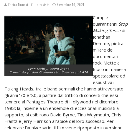
Enrico Danesi
Interviste
Novembre 10, 2024
Compie
quarant’anni
Stop
Making Sense
di
Jonathan
Demme, pietra
miliare dei
documentari
rock. Mette a
fuoco in maniera
Lynn Mabry, David Byrne
Credit: By Jordan Cronenweth. Courtesy of A24
spettacolare ed
esaustiva i
Talking Heads, tra le band seminali che hanno attraversato
gli anni ‘70 e ‘80, a partire dal trittico di concerti che essi
tennero al Pantages Theatre di Hollywood nel dicembre
1983: là, insieme a un ensemble di eccezionali musicisti a
supporto, si esibirono David Byrne, Tina Weymouth, Chris
Frantz e Jerry Harrison all’apice del loro successo. Per
celebrare l’anniversario, il film viene riproposto in versione