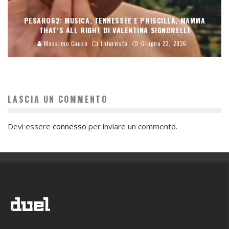
PESARO62: MUSICA, TENNESSEE E PRISCILLA, MAMMA
THAT’S ALL RIGHT DI VALENTINA SIGNORELLI
Massimo Causo
Interviste
Giugno 22, 2026
LASCIA UN COMMENTO
Devi essere
connesso
per inviare un commento.