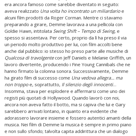
era ancora famoso come sarebbe diventato in seguito:
aveva realizzato
Una volta ho incontrato un miliardario
e
alcuni film prodotti da Roger Corman. Mentre ci stavamo
preparando a girare, Demme lavorava a una pellicola con
Goldie Hawn, intitolata
Swing
Shift – Tempo di Swing
, e
spesso si assentava. Per certo, proprio da lì ha preso il via
un periodo molto produttivo per lui, con film accolti bene
anche dal pubblico: io stesso ho preso parte alle musiche di
Qualcosa di travolgente
con Jeff Daniels e Melanie Griffith, un
lavoro divertente, producendo i Fine Young Cannibals che ne
hanno firmato la colonna sonora. Successivamente, Demme
ha girato film di successo come
Una vedova allegra… ma
non troppo
e, soprattutto,
Il silenzio degli innocenti
…
Insomma, stava per esplodere e affermarsi come uno dei
registi più quotati di Hollywood. Quando lavorò con noi,
ancora non aveva fatto il botto, ma si capiva che lui e Gary
sarebbero arrivati lontano, in quanto era evidente che
adorassero lavorare insieme e fossero autentici amanti della
musica. Nei film di Demme la musica è sempre in primo piano
e non sullo sfondo; talvolta capita addirittura che un dialogo