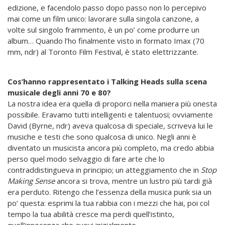
edizione, e facendolo passo dopo passo non lo percepivo
mai come un film unico: lavorare sulla singola canzone, a
volte sul singolo frammento, è un po’ come produrre un
album… Quando l’ho finalmente visto in formato Imax (70
mm, ndr) al Toronto Film Festival, è stato elettrizzante.
Cos’hanno rappresentato i Talking Heads sulla scena
musicale degli anni 70 e 80?
La nostra idea era quella di proporci nella maniera più onesta
possibile. Eravamo tutti intelligenti e talentuosi; ovviamente
David (Byrne, ndr) aveva qualcosa di speciale, scriveva lui le
musiche e testi che sono qualcosa di unico. Negli anni è
diventato un musicista ancora più completo, ma credo abbia
perso quel modo selvaggio di fare arte che lo
contraddistingueva in principio; un atteggiamento che in
Stop
Making Sense
ancora si trova, mentre un lustro più tardi già
era perduto. Ritengo che l’essenza della musica punk sia un
po’ questa: esprimi la tua rabbia con i mezzi che hai, poi col
tempo la tua abilità cresce ma perdi quell’istinto,
quell’innocenza che avevi inizialmente.