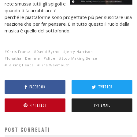
rete smussa tutti gli spigoli e
quando ti fa arrabbiare è
perché le piattaforme sono progettate più per suscitare una
reazione che per far pensare. E in tutto questo il ruolo della
musica è quello del sottofondo.
Chris Frantz
David Byrne
Jerry Harrison
Jonathan Demme
slide
Stop Making Sense
Talking Heads
Tina Weymouth
FACEBOOK
TWITTER
PINTEREST
EMAIL
POST CORRELATI