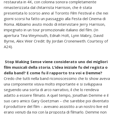
restaurata in 4K, con colonna sonora completamente
rimasterizzata dal chitarrista Harrison, che è stata
presentata lo scorso anno al Toronto Film Festival e che nei
giorni scorsi ha fatto un passaggio alla Festa del Cinema di
Roma. Abbiamo avuto modo di intervistare Jerry Harrison,
impegnato in un tour promozionale italiano del film. (In
apertura Tina Weymouth, Ednah Holt, Lynn Mabry, David
Byrne, Alex Weir Credit: By Jordan Cronenweth. Courtesy of
A24).
Stop Making Sense viene considerato uno dei migliori
film musicali della storia. L’idea iniziale fu del regista o
della band? E come fu il rapporto tra voi e Demme?
Credo che tutti nella band riconoscessimo che lo show aveva
una componente visiva molto importante e si sviluppava
seguendo una sorta di arco narrativo, il che lo rendeva
adatto a essere filmato. A quel tempo, Jonathan Demme e il
suo caro amico Gary Goetzman – che sarebbe poi diventato
il produttore del film – avevano assistito a un nostro live ed
erano venuti da noi con la proposta di filmarlo. Demme non