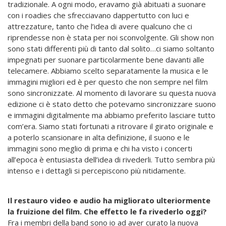
tradizionale. A ogni modo, eravamo già abituati a suonare
con i roadies che sfrecciavano dappertutto con luci e
attrezzature, tanto che l’idea di avere qualcuno che ci
riprendesse non è stata per noi sconvolgente. Gli show non
sono stati differenti più di tanto dal solito…ci siamo soltanto
impegnati per suonare particolarmente bene davanti alle
telecamere. Abbiamo scelto separatamente la musica e le
immagini migliori ed è per questo che non sempre nel film
sono sincronizzate. Al momento di lavorare su questa nuova
edizione ci è stato detto che potevamo sincronizzare suono
e immagini digitalmente ma abbiamo preferito lasciare tutto
com’era. Siamo stati fortunati a ritrovare il girato originale e
a poterlo scansionare in alta definizione, il suono e le
immagini sono meglio di prima e chi ha visto i concerti
all’epoca è entusiasta dell’idea di rivederli. Tutto sembra più
intenso e i dettagli si percepiscono più nitidamente.
Il restauro video e audio ha migliorato ulteriormente
la fruizione del film. Che effetto le fa rivederlo oggi?
Fra i membri della band sono io ad aver curato la nuova