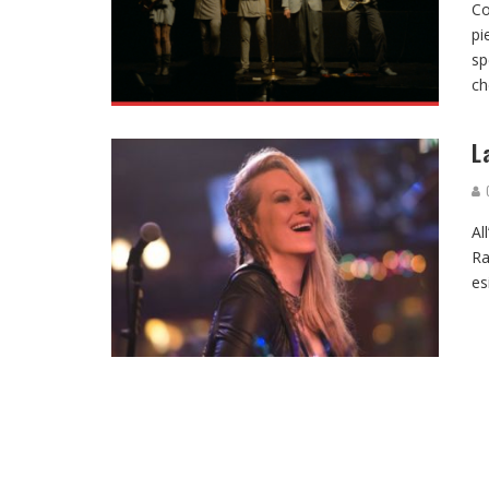
Co
pi
sp
ch
L
G
Al
Ra
es