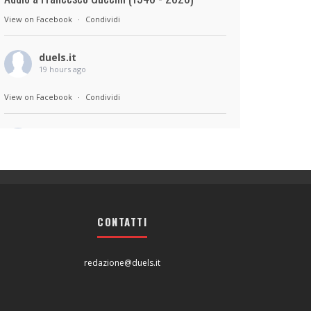
View on Facebook
·
Condividi
duels.it
19 hours ago
View on Facebook
·
Condividi
duels.it
19 hours ago
Sul set di Bad Lieutenant: Tokyo di Takashi
Miike, con Shun Oguri, Lily James , Liv
Morganremake. Remake di Bad Lieutenant di
CONTATTI
Abel Ferrara
View on Facebook
·
Condividi
redazione@duels.it