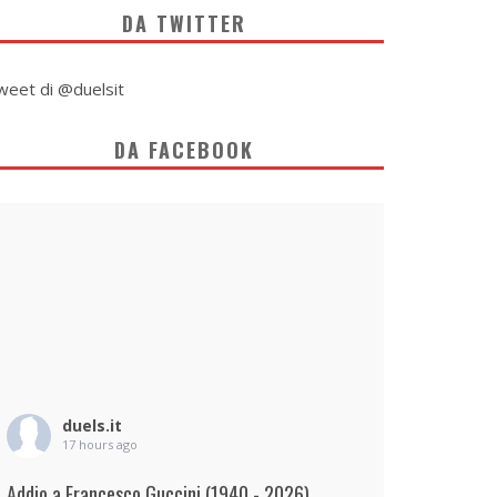
DA TWITTER
weet di @duelsit
DA FACEBOOK
duels.it
17 hours ago
Addio a Francesco Guccini (1940 - 2026)