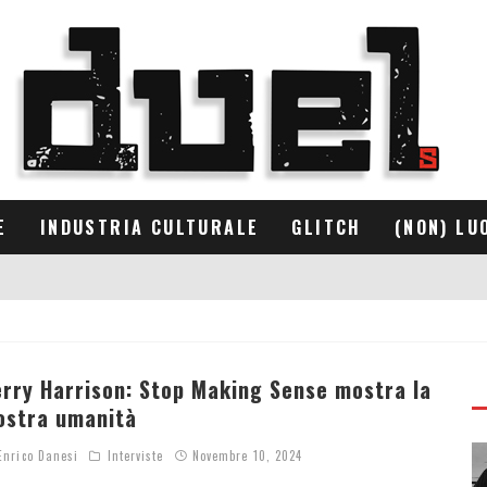
E
INDUSTRIA CULTURALE
GLITCH
(NON) LU
erry Harrison: Stop Making Sense mostra la
ostra umanità
nrico Danesi
Interviste
Novembre 10, 2024