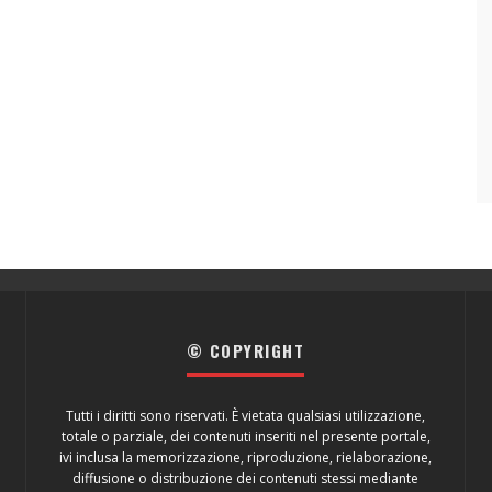
© COPYRIGHT
Tutti i diritti sono riservati. È vietata qualsiasi utilizzazione,
totale o parziale, dei contenuti inseriti nel presente portale,
ivi inclusa la memorizzazione, riproduzione, rielaborazione,
diffusione o distribuzione dei contenuti stessi mediante