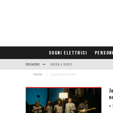
SOGNI ELETTRICI
PERSON
BREAKING
GUIDA A DUELS
Home
CONTRIBUTORS
Jonathan Demme
J
n
E