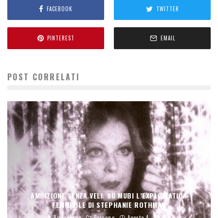
FACEBOOK
TWITTER
PINTEREST
EMAIL
POST CORRELATI
AMBIZIONE SENZA VELI: SU MUBI L’EXPLOITATION
FEMMINILE DI STEPHANIE ROTHMAN
Redazione
Persone
Agosto 4, 2026