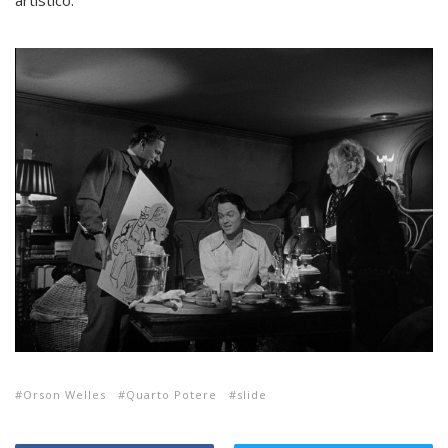
Orson Welles
Quarto Potere
slide