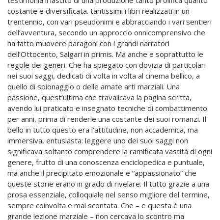
costante e diversificata. tantissimi i libri realizzati in un
trentennio, con vari pseudonimi e abbracciando i vari sentieri
dell’avventura, secondo un approccio onnicomprensivo che
ha fatto muovere paragoni con i grandi narratori
dell’Ottocento, Salgari in primis. Ma anche e soprattutto le
regole dei generi. Che ha spiegato con dovizia di particolari
nei suoi saggi, dedicati di volta in volta al cinema bellico, a
quello di spionaggio o delle amate arti marziali. Una
passione, quest’ultima che travalicava la pagina scritta,
avendo lui praticato e insegnato tecniche di combattimento
per anni, prima di renderle una costante dei suoi romanzi. Il
bello in tutto questo era l’attitudine, non accademica, ma
immersiva, entusiasta: leggere uno dei suoi saggi non
significava soltanto comprendere la ramificata vastità di ogni
genere, frutto di una conoscenza enciclopedica e puntuale,
ma anche il precipitato emozionale e “appassionato” che
queste storie erano in grado di rivelare. Il tutto grazie a una
prosa essenziale, colloquiale nel senso migliore del termine,
sempre coinvolta e mai scontata. Che – e questa è una
grande lezione marziale – non cercava lo scontro ma