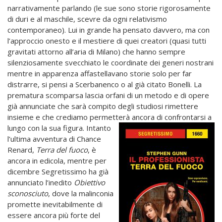
narrativamente parlando (le sue sono storie rigorosamente
di duri e al maschile, scevre da ogni relativismo
contemporaneo). Lui in grande ha pensato davvero, ma con
l’approccio onesto e il mestiere di quei creatori (quasi tutti
gravitati attorno all’aria di Milano) che hanno sempre
silenziosamente svecchiato le coordinate dei generi nostrani
mentre in apparenza affastellavano storie solo per far
distrarre, si pensi a Scerbanenco o al già citato Bonelli. La
prematura scomparsa lascia orfani di un metodo e di opere
già annunciate che sarà compito degli studiosi rimettere
insieme e che crediamo permetterà ancora di
confrontarsi a
lungo con la sua figura. Intanto
l’ultima avventura di Chance
Renard,
Terra del fuoco
, è
ancora in edicola, mentre per
dicembre Segretissimo ha già
annunciato l’inedito
Obiettivo
sconosciuto
, dove la malinconia
promette inevitabilmente di
essere ancora più forte del