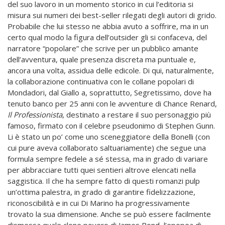
del suo lavoro in un momento storico in cui l’editoria si
misura sui numeri dei best-seller rilegati degli autori di grido.
Probabile che lui stesso ne abbia avuto a soffrire, ma in un
certo qual modo la figura dell’outsider gli si confaceva, del
narratore “popolare” che scrive per un pubblico amante
dell’avventura, quale presenza discreta ma puntuale e,
ancora una volta, assidua delle edicole. Di qui, naturalmente,
la collaborazione continuativa con le collane popolari di
Mondadori, dal Giallo a, soprattutto, Segretissimo, dove ha
tenuto banco per 25 anni con le avventure di Chance Renard,
Il Professionista
, destinato a restare il suo personaggio più
famoso, firmato con il celebre pseudonimo di Stephen Gunn.
Li è stato un po’ come uno sceneggiatore della Bonelli (con
cui pure aveva collaborato saltuariamente) che segue una
formula sempre fedele a sé stessa, ma in grado di variare
per abbracciare tutti quei sentieri altrove elencati nella
saggistica. Il che ha sempre fatto di questi romanzi pulp
un’ottima palestra, in grado di garantire fidelizzazione,
riconoscibilità e in cui Di Marino ha progressivamente
trovato la sua dimensione. Anche se può essere facilmente