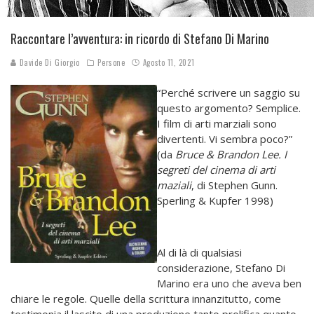
Raccontare l’avventura: in ricordo di Stefano Di Marino
Davide Di Giorgio
Persone
Agosto 11, 2021
“Perché scrivere un saggio su
questo argomento? Semplice.
I film di arti marziali sono
divertenti. Vi sembra poco?”
(da
Bruce & Brandon Lee. I
segreti del cinema di arti
maziali
, di Stephen Gunn.
Sperling & Kupfer 1998)
Al di là di qualsiasi
considerazione, Stefano Di
Marino era uno che aveva ben
chiare le regole. Quelle della scrittura innanzitutto, come
testimonia il lascito di una produzione tanto prolifica quanto