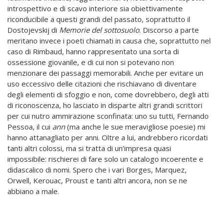
introspettivo e di scavo interiore sia obiettivamente
riconducibile a questi grandi del passato, soprattutto il
Dostojevskij di
Memorie del sottosuolo
. Discorso a parte
meritano invece i poeti chiamati in causa che, soprattutto nel
caso di Rimbaud, hanno rappresentato una sorta di
ossessione giovanile, e di cui non si potevano non
menzionare dei passaggi memorabili. Anche per evitare un
uso eccessivo delle citazioni che rischiavano di diventare
degli elementi di sfoggio e non, come dovrebbero, degli atti
di riconoscenza, ho lasciato in disparte altri grandi scrittori
per cui nutro ammirazione sconfinata: uno su tutti, Fernando
Pessoa, il cui
ann
(ma anche le sue meravigliose poesie) mi
hanno attanagliato per anni. Oltre a lui, andrebbero ricordati
tanti altri colossi, ma si tratta di un’impresa quasi
impossibile: rischierei di fare solo un catalogo incoerente e
didascalico di nomi. Spero che i vari Borges, Marquez,
Orwell, Kerouac, Proust e tanti altri ancora, non se ne
abbiano a male.