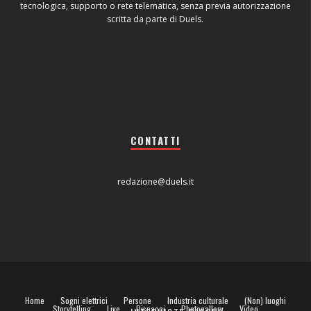
tecnologica, supporto o rete telematica, senza previa autorizzazione
scritta da parte di Duels.
CONTATTI
redazione@duels.it
Home
Sogni elettrici
Persone
Industria culturale
(Non) luoghi
Storytelling
Live
Dispacci
Photogallery
Video