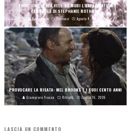
AMBIZIONE SENZA VELI: SU MUBI L’EXPLOITATION
FEMMINILE DI STEPHANIE ROTHMAN
Redazione
Persone
Agosto 4, 2026
PROVOCARE LA RISATA: MEL BROOKS E I SUOI CENTO ANNI
Giampiero Frasca
Ritratti
Luglio 15, 2026
LASCIA UN COMMENTO