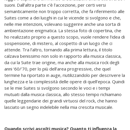
suoni. Dall’altra parte c’è l’accezione, per certi versi
semanticamente non troppo corretta, che fa riferimento alle
Suites come a dei luoghi in cui le vicende si svolgono e che,
nelle mie intenzioni, volevano suggerire anche una sorta di
ambientazione enigmatica. La stessa foto di copertina, che
ho realizzato proprio a questo scopo, vuole rendere l’idea di
sospensione, di mistero, al cospetto di un luogo che ci
attende. Tra l’altro, tornando alla prima lettura, il titolo
calzava benissimo non solo in rapporto alla musica classica,
da cui la Suite trae origine, ma anche alla musica rock degli
anni ‘60/’70, per lo più dell’area progressive, che quel
termine ha riportato in auge, riutilizzandolo per descrivere la
lunghezza e la complessità delle opere di quell’epoca. Quindi
se le mie Suites si svolgono secondo le voci e i tempi
mutuati dalla musica classica, allo stesso tempo richiamano
quelle leggendarie dei grandi virtuosi del rock, che hanno
lasciato un segno indelebile nella mia crescita musicale.
Quando scrivi ascolti musica? Quanto ti influenza la