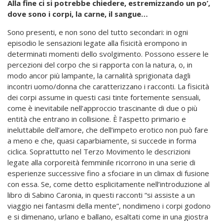
Alla fine ci si potrebbe chiedere, estremizzando un po’,
dove sono i corpi, la carne, il sangue…
Sono presenti, e non sono del tutto secondari: in ogni
episodio le sensazioni legate alla fisicità erompono in
determinati momenti dello svolgimento. Possono essere le
percezioni del corpo che si rapporta con la natura, o, in
modo ancor più lampante, la carnalità sprigionata dagli
incontri uomo/donna che caratterizzano i racconti. La fisicità
dei corpi assume in questi casi tinte fortemente sensuali,
come è inevitabile nell’approccio trascinante di due o più
entità che entrano in collisione. È l’aspetto primario e
ineluttabile dell’amore, che dell’impeto erotico non può fare
a meno e che, quasi caparbiamente, si succede in forma
ciclica. Soprattutto nel Terzo Movimento le descrizioni
legate alla corporeità femminile ricorrono in una serie di
esperienze successive fino a sfociare in un climax di fusione
con essa. Se, come detto esplicitamente nell’introduzione al
libro di Sabino Caronia, in questi racconti “si assiste a un
viaggio nei fantasmi della mente”, nondimeno i corpi godono
e si dimenano, urlano e ballano, esaltati come in una giostra