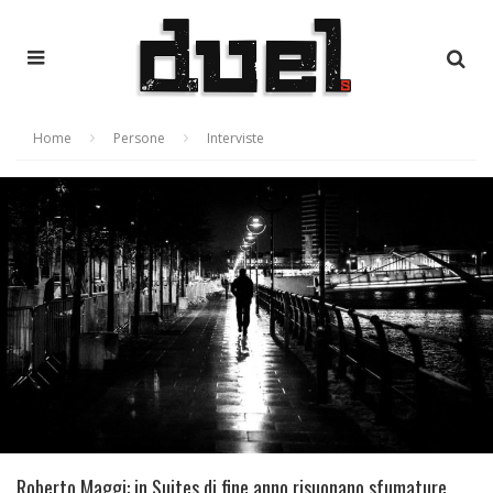
Home
Persone
Interviste
Roberto Maggi: in Suites di fine anno risuonano sfumature