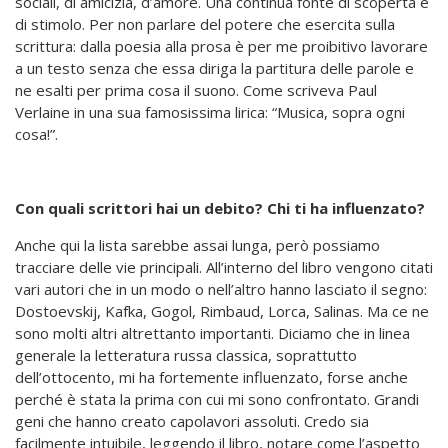
sociali, di amicizia, d’amore. Una continua fonte di scoperta e
di stimolo. Per non parlare del potere che esercita sulla
scrittura: dalla poesia alla prosa è per me proibitivo lavorare
a un testo senza che essa diriga la partitura delle parole e
ne esalti per prima cosa il suono. Come scriveva Paul
Verlaine in una sua famosissima lirica: “Musica, sopra ogni
cosa!”.
Con quali scrittori hai un debito? Chi ti ha influenzato?
Anche qui la lista sarebbe assai lunga, però possiamo
tracciare delle vie principali. All’interno del libro vengono citati
vari autori che in un modo o nell’altro hanno lasciato il segno:
Dostoevskij, Kafka, Gogol, Rimbaud, Lorca, Salinas. Ma ce ne
sono molti altri altrettanto importanti. Diciamo che in linea
generale la letteratura russa classica, soprattutto
dell’ottocento, mi ha fortemente influenzato, forse anche
perché è stata la prima con cui mi sono confrontato. Grandi
geni che hanno creato capolavori assoluti. Credo sia
facilmente intuibile, leggendo il libro, notare come l’aspetto