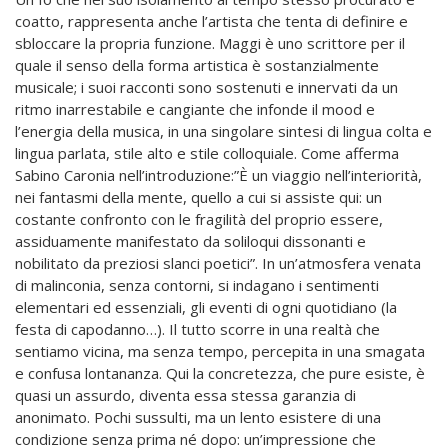
coatto, rappresenta anche l’artista che tenta di definire e
sbloccare la propria funzione. Maggi è uno scrittore per il
quale il senso della forma artistica è sostanzialmente
musicale; i suoi racconti sono sostenuti e innervati da un
ritmo inarrestabile e cangiante che infonde il mood e
l’energia della musica, in una singolare sintesi di lingua colta e
lingua parlata, stile alto e stile colloquiale. Come afferma
Sabino Caronia nell’introduzione:”È un viaggio nell’interiorità,
nei fantasmi della mente, quello a cui si assiste qui: un
costante confronto con le fragilità del proprio essere,
assiduamente manifestato da soliloqui dissonanti e
nobilitato da preziosi slanci poetici”. In un’atmosfera venata
di malinconia, senza contorni, si indagano i sentimenti
elementari ed essenziali, gli eventi di ogni quotidiano (la
festa di capodanno…). Il tutto scorre in una realtà che
sentiamo vicina, ma senza tempo, percepita in una smagata
e confusa lontananza. Qui la concretezza, che pure esiste, è
quasi un assurdo, diventa essa stessa garanzia di
anonimato. Pochi sussulti, ma un lento esistere di una
condizione senza prima né dopo: un’impressione che