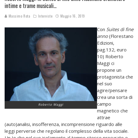
intime e trame musicali…
Massimo Rota
Interviste
Maggio 16, 2019
Con
Suites di fine
anno
(Florestano
Edizioni,
pag.132, euro
10) Roberto
Maggi ci
propone un
protagonista che
nel suo
agire/pensare
crea una sorta di
campo
Roberto Maggi
magnetico che
attrae
(auto)analisi, insofferenza, incomprensione riguardo alle
leggi perverse che regolano il complesso della vita sociale.
Un Io che nel suo isolamento al tempo stesso procurato e