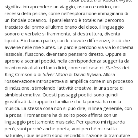
significa intraprendere un viaggio, oscuro e onirico, nei
recessi della psiche, come nell’esplorazione immaginaria di
un fondale oceanico. Il parallelismo è totale: nel percorso
tracciato dal primo all’ultimo brano del disco, il linguaggio
sonoro e verbale si frammenta, si destruttura, diventa
liquido. E in buona parte, con le dovute differenze, è ciò che
avviene nelle mie Suites. Le parole perdono via via lo schema
lessicale, fluiscono, diventano pensiero diretto. Oppure si
aprono a scenari poetici, nella corrispondenza suggerita da
brani musicali altrettanto lirici, come nel caso di
Starless
dei
King Crimson o di
Silver Moon
di David Sylvian. Allora
l’osservazione introspettiva si amplifica come in un processo
di induzione, stimolando l’attività creativa, in una sorta di
simbiosi emotiva. Questi passaggi poetici sono quindi
giustificati dal rapporto familiare che la poesia ha con la
musica. La stessa cosa non si può dire, in linea generale, con
la prosa; il romanziere ha di solito poco affinità con un
linguaggio prettamente musicale. Per quanto mi riguarda
però, vuoi perché anche poeta, vuoi perché mi risulta
naturale, i due aspetti sono inscindibili: l’azione di tramutare