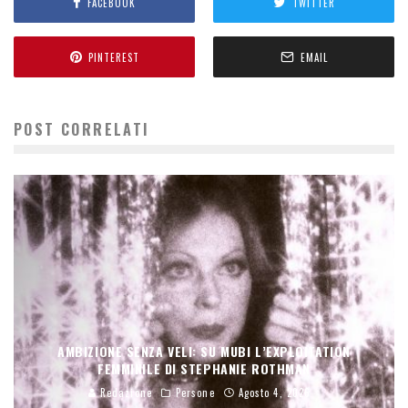
FACEBOOK
TWITTER
PINTEREST
EMAIL
POST CORRELATI
AMBIZIONE SENZA VELI: SU MUBI L’EXPLOITATION
FEMMINILE DI STEPHANIE ROTHMAN
Redazione
Persone
Agosto 4, 2026