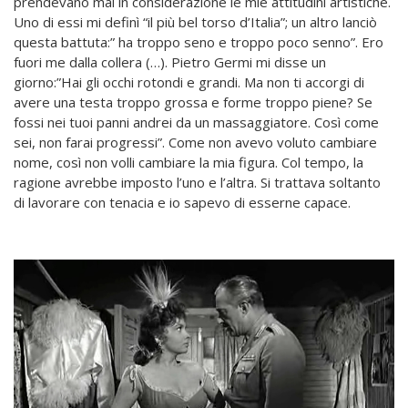
prendevano mai in considerazione le mie attitudini artistiche.
Uno di essi mi definì “il più bel torso d’Italia”; un altro lanciò
questa battuta:” ha troppo seno e troppo poco senno”. Ero
fuori me dalla collera (…). Pietro Germi mi disse un
giorno:”Hai gli occhi rotondi e grandi. Ma non ti accorgi di
avere una testa troppo grossa e forme troppo piene? Se
fossi nei tuoi panni andrei da un massaggiatore. Così come
sei, non farai progressi”. Come non avevo voluto cambiare
nome, così non volli cambiare la mia figura. Col tempo, la
ragione avrebbe imposto l’uno e l’altra. Si trattava soltanto
di lavorare con tenacia e io sapevo di esserne capace.