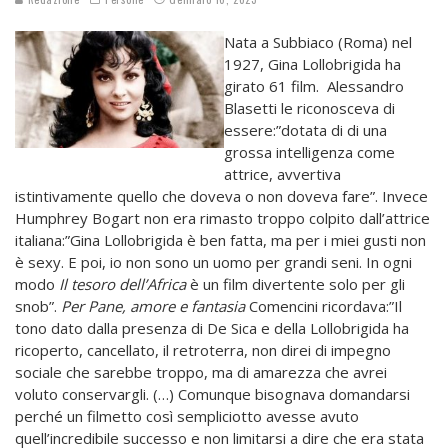
Nata a Subbiaco (Roma) nel
1927, Gina Lollobrigida ha
girato 61 film. Alessandro
Blasetti le riconosceva di
essere:”dotata di di una
grossa intelligenza come
attrice, avvertiva
istintivamente quello che doveva o non doveva fare”. Invece
Humphrey Bogart non era rimasto troppo colpito dall’attrice
italiana:”Gina Lollobrigida è ben fatta, ma per i miei gusti non
è sexy. E poi, io non sono un uomo per grandi seni. In ogni
modo
Il tesoro dell’Africa
è un film divertente solo per gli
snob”.
Per Pane, amore e fantasia
Comencini ricordava:”Il
tono dato dalla presenza di De Sica e della Lollobrigida ha
ricoperto, cancellato, il retroterra, non direi di impegno
sociale che sarebbe troppo, ma di amarezza che avrei
voluto conservargli. (…) Comunque bisognava domandarsi
perché un filmetto così sempliciotto avesse avuto
quell’incredibile successo e non limitarsi a dire che era stata