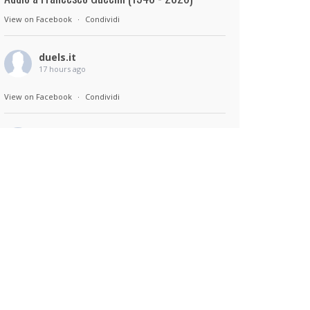
View on Facebook
·
Condividi
duels.it
17 hours ago
View on Facebook
·
Condividi
duels.it
17 hours ago
Sul set di Bad Lieutenant: Tokyo di Takashi
Miike, con Shun Oguri, Lily James , Liv
Morganremake. Remake di Bad Lieutenant di
Abel Ferrara
View on Facebook
·
Condividi