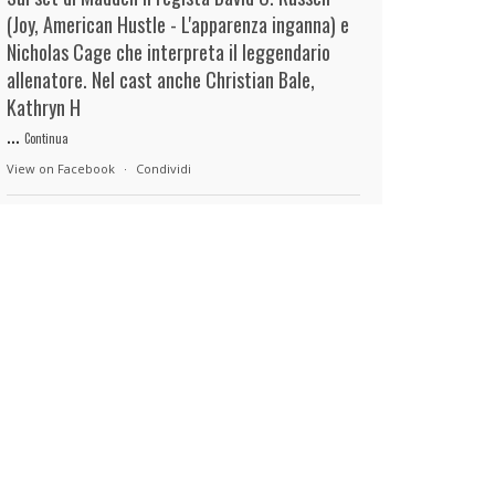
(Joy, American Hustle - L'apparenza inganna) e
Nicholas Cage che interpreta il leggendario
allenatore. Nel cast anche Christian Bale,
Kathryn H
...
Continua
View on Facebook
·
Condividi
duels.it
11 hours ago
View on Facebook
·
Condividi
duels.it
11 hours ago
View on Facebook
·
Condividi