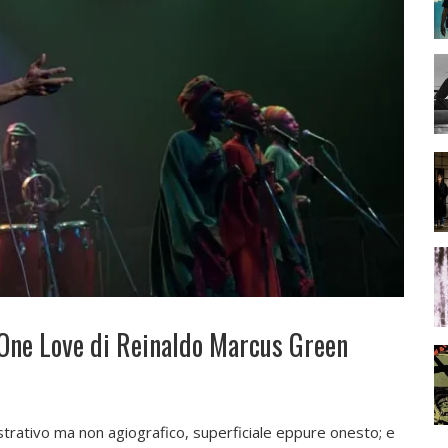
 One Love di Reinaldo Marcus Green
ustrativo ma non agiografico, superficiale eppure onesto; e