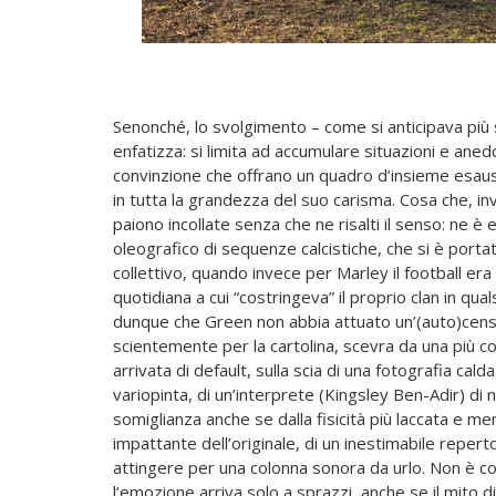
Senonché, lo svolgimento – come si anticipava più s
enfatizza: si limita ad accumulare situazioni e anedd
convinzione che offrano un quadro d’insieme esaus
in tutta la grandezza del suo carisma. Cosa che, in
paiono incollate senza che ne risalti il senso: ne è
oleografico di sequenze calcistiche, che si è porta
collettivo, quando invece per Marley il football era
quotidiana a cui “costringeva” il proprio clan in qu
dunque che Green non abbia attuato un’(auto)cens
scientemente per la cartolina, scevra da una più c
arrivata di default, sulla scia di una fotografia calda
variopinta, di un’interprete (Kingsley Ben-Adir) di 
somiglianza anche se dalla fisicità più laccata e me
impattante dell’originale, di un inestimabile reperto
attingere per una colonna sonora da urlo. Non è co
l’emozione arriva solo a sprazzi, anche se il mito 