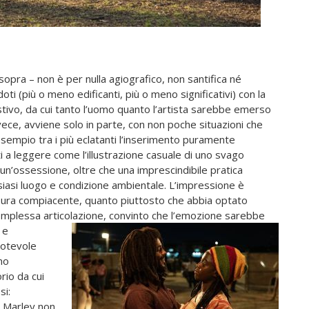
opra – non è per nulla agiografico, non santifica né
oti (più o meno edificanti, più o meno significativi) con la
tivo, da cui tanto l’uomo quanto l’artista sarebbe emerso
vece, avviene solo in parte, con non poche situazioni che
 esempio tra i più eclatanti l’inserimento puramente
ti a leggere come l’illustrazione casuale di uno svago
 un’ossessione, oltre che una imprescindibile pratica
alsiasi luogo e condizione ambientale. L’impressione è
ura compiacente, quanto piuttosto che abbia optato
omplessa articolazione, convinto
che l’emozione sarebbe
 e
notevole
no
rio da cui
si:
di Marley non