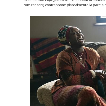
sue canzoni) contrappone platealmente la pace a ch