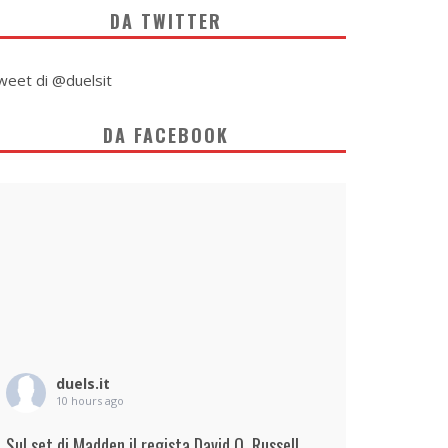
DA TWITTER
weet di @duelsit
DA FACEBOOK
duels.it
10 hours ago
Sul set di Madden il regista David O. Russell