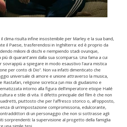
l clima risulta infine insostenibile per Marley e la sua band,
e il Paese, trasferendosi in Inghilterra: ed è proprio da
ndendo milioni di dischi e riempiendo stadi ovunque,
a più di quarant’anni dalla sua scomparsa. Una fama a cui
 sovrappiù a spiegare in modo esaustivo l’aura mistica
ne per conto di Dio”. Non va infatti dimenticato che
ggio universale di amore e unione attraverso la musica,
 Rastafari, religione sicretica (un mix di giudaismo e
istematizzata intorno alla figura dell’imperatore etiope Hailé
ltura e stile di vita. Il difetto principale del film è che non
uadretti, piuttosto che per l’affresco storico o, all’opposto,
guenza di un’impostazione compromissoria, edulcorante,
contraddittori di un personaggio che non si sottrasse agli
siti sorprendenti: la supervisione al progetto della famiglia
e una simile tesi.