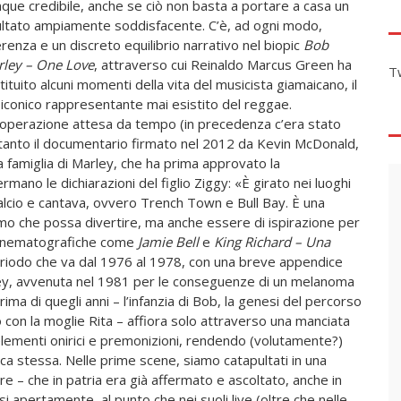
que credibile, anche se ciò non basta a portare a casa un
ultato ampiamente soddisfacente. C’è, ad ogni modo,
renza e un discreto equilibrio narrativo nel biopic
Bob
ley – One Love
, attraverso cui Reinaldo Marcus Green ha
T
tituito alcuni momenti della vita del musicista giamaicano, il
 iconico rappresentante mai esistito del reggae.
operazione attesa da tempo (in precedenza c’era stato
tanto il documentario firmato nel 2012 da Kevin McDonald,
lla famiglia di Marley, che ha prima approvato la
ano le dichiarazioni del figlio Ziggy: «È girato nei luoghi
calcio e cantava, ovvero Trench Town e Bull Bay. È una
iamo che possa divertire, ma anche essere di ispirazione per
 cinematografiche come
Jamie Bell
e
King Richard – Una
 periodo che va dal 1976 al 1978, con una breve appendice
ey, avvenuta nel 1981 per le conseguenze di un melanoma
ma di quegli anni – l’infanzia di Bob, la genesi del percorso
vo con la moglie Rita – affiora solo attraverso una manciata
 elementi onirici e premonizioni, rendendo (volutamente?)
ca stessa. Nelle prime scene, siamo catapultati in una
tore – che in patria era già affermato e ascoltato, anche in
rsi apertamente, al punto che nei suoli live (oltre che nelle