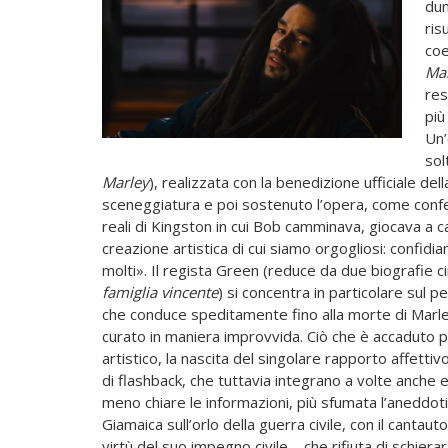
dun
ris
coe
Mar
res
più
Un’
sol
Marley
), realizzata con la benedizione ufficiale de
sceneggiatura e poi sostenuto l’opera, come conferm
reali di Kingston in cui Bob camminava, giocava a 
creazione artistica di cui siamo orgogliosi: confid
molti». Il regista Green (reduce da due biografie
famiglia vincente
) si concentra in particolare sul
che conduce speditamente fino alla morte di Marl
curato in maniera improvvida. Ciò che è accaduto pri
artistico, la nascita del singolare rapporto affetti
di flashback, che tuttavia integrano a volte anche
meno chiare le informazioni, più sfumata l’aneddoti
Giamaica sull’orlo della guerra civile, con il cantau
virtù del suo impegno civile – che rifiuta di schiera