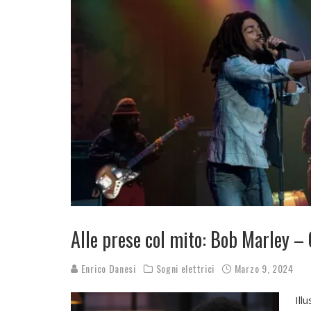
Alle prese col mito: Bob Marley –
Enrico Danesi
Sogni elettrici
Marzo 9, 2024
Ill