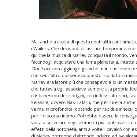
Ma, anche a causa di questa neutralità conclamata, i
i Wailers. Che decidono di lasciare temporaneament
qui che la musica di Marley conquista il mondo, ve
facendogli acquistare una fama planetaria, intatta 
One Love
non aggiunge granché, non riuscendo per
che senz’altro possedeva questo “soldato in missio
Marley era latore più che consapevole di un messa
che tuttavia egli associava sempre alla propria fede
cristianesimo delle origini, con influssi ulteriori, s
Selassié, ovvero Ras Tafari), che per lui era anche cu
va mai in profondità, optando per rapidi e innocui q
per il discorso intimo. Potrebbe essere la conse
volta a sorvolare sugli elementi più controversi e 
effetti della notorietà, anzi a volte li cavalcò con e
di Marley potrebbe d’altronde indurre ad avvalorar