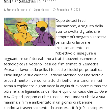
Malta et Sébastien Laudenbach
Simone Soranna
Sogni elettrici
Settembre 18, 2024
Dopo decadi in cui
l’animazione, a seguito della
storica svolta digitale, si è
sempre più piegata su stessa
cercando di lavorare
minuziosamente con
l’obiettivo di inseguire e
agguantare un fotorealismo a tratti spaventosamente
tecnologico (si vedano i casi dei film animati di Zemeckis,
Avatar
o i lavori sulla pelle, i tessuti e i liquidi perpetuati da
Pixar lungo la sua carriera), stiamo vivendo ora una sorta di
procedimento inverso, un atto di ribellione al canone in cui
torna a esplodere a gran voce la voglia di lavorare in maniera
più snella, artigianale, calda. Non è quindi un caso che
Linda e
il pollo
parli proprio di ribelli. Pensateci: Linda si ribella a sua
mamma; il film è ambientato in un giorno di ribellione
condotta trasversalmente da un’intera città (c’è lo sciopero