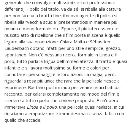
generale che coinvolge moltissimi settori professionali
differenti); il pollo del titolo, va da sé, si ribella alla cattura
per non fare una brutta fine; il nuovo agente di polizia si
ribella alla “vecchia scuola” presentandosi in maniera più
umana e meno formale etc. Eppure, il più interessante e
riuscito atto di ribellione che il film porta in scena è quello
legato alla sua produzione. Chiara Malta e Sébastien
Laudenbach optano infatti per uno stile semplice, grezzo,
spontaneo. Non c’è nessuna ricerca formale in Linda e il
pollo, tutto parla la lingua dell’immediatezza. Il tratto è quasi
infantile e si lavora moltissimo su forme e colori per
connotare i personaggi e le loro azioni. La magia, però,
riguarda la resa più unica che rara che la pellicola riesce a
esprimere. Bastano pochi minuti per venire risucchiati dal
racconto, per calarsi completamente nel mood del film e
credere a tutto quello che ci viene proposto. È un’opera
immersiva
Linda e il pollo
, una pellicola quasi realista, in cui
riusciamo a empatizzare e immedesimarci senza fatica con
quello che accade.