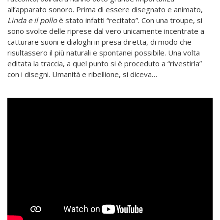
all’apparato sonoro. Prima di essere disegnato e animato,
Linda e il pollo
è stato infatti “recitato”. Con una troupe, si
sono svolte delle riprese dal vero unicamente incentrate a
catturare suoni e dialoghi in presa diretta, di modo che
risultassero il più naturali e spontanei possibile. Una volta
editata la traccia, a quel punto si è proceduto a “rivestirla”
con i disegni. Umanità e ribellione, si diceva…