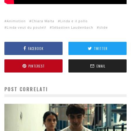
Animotion
Chiara Malta
Linda e il pollo
Linda veut du poulet!
Sébastien Laudenbach
slide
FACEBOOK
TWITTER
PINTEREST
EMAIL
POST CORRELATI