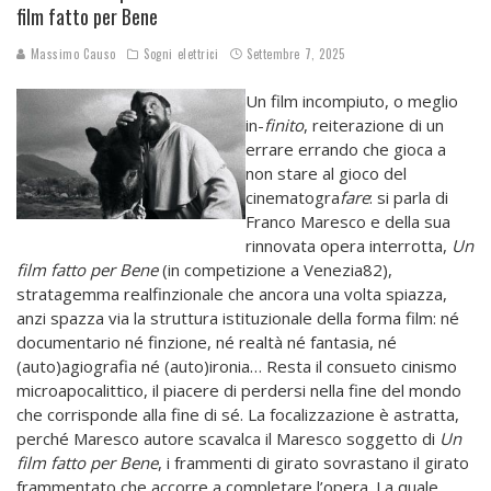
film fatto per Bene
Massimo Causo
Sogni elettrici
Settembre 7, 2025
Un film incompiuto, o meglio
in-
finito
, reiterazione di un
errare errando che gioca a
non stare al gioco del
cinematogra
fare
: si parla di
Franco Maresco e della sua
rinnovata opera interrotta,
Un
film fatto per Bene
(in competizione a Venezia82),
stratagemma realfinzionale che ancora una volta spiazza,
anzi spazza via la struttura istituzionale della forma film: né
documentario né finzione, né realtà né fantasia, né
(auto)agiografia né (auto)ironia… Resta il consueto cinismo
microapocalittico, il piacere di perdersi nella fine del mondo
che corrisponde alla fine di sé. La focalizzazione è astratta,
perché Maresco autore scavalca il Maresco soggetto di
Un
film fatto per Bene
, i frammenti di girato sovrastano il girato
frammentato che accorre a completare l’opera. La quale