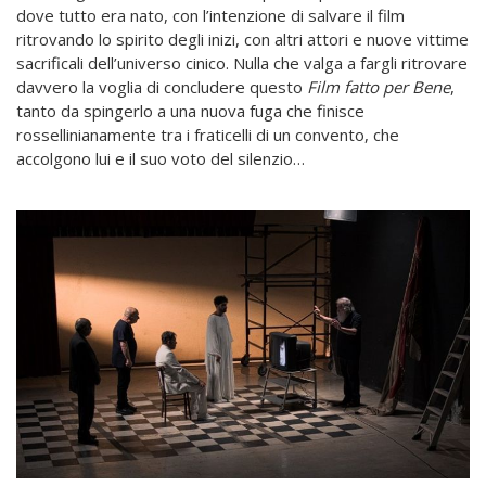
dove tutto era nato, con l’intenzione di salvare il film
ritrovando lo spirito degli inizi, con altri attori e nuove vittime
sacrificali dell’universo cinico. Nulla che valga a fargli ritrovare
davvero la voglia di concludere questo
Film fatto per Bene
,
tanto da spingerlo a una nuova fuga che finisce
rossellinianamente tra i fraticelli di un convento, che
accolgono lui e il suo voto del silenzio…