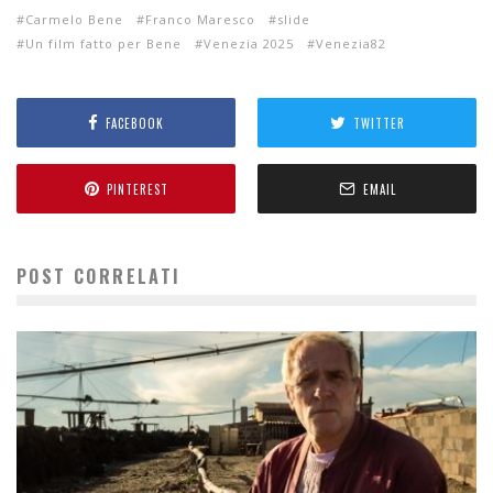
Carmelo Bene
Franco Maresco
slide
Un film fatto per Bene
Venezia 2025
Venezia82
FACEBOOK
TWITTER
PINTEREST
EMAIL
POST CORRELATI