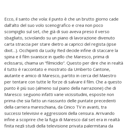
Ecco, il santo che vola: il punto è che un brutto giorno cade
dall’alto del suo volo scenografico e crea non poco
scompiglio sul set, che già di suo aveva preso il verso
sbagliato, scivolando su un piano di lavorazione divenuto
carta straccia per stare dietro ai capricci del regista (ipse
dixit…). Occhipinti da Lucky Red decide infine di staccare la
spina e il film svanisce in quello che Maresco, prima di
eclissarsi, chiama un “filmicidio”. Questo per dire che in realtà
il tutto è raccontato e mostrato da Umberto Cantone,
aiutante e amico di Maresco, partito in cerca del Maestro
per tentare con tutte le forze di salvare il film. Che a questo
punto è più suo (almeno sul piano della narrazione) che di
Maresco: seguono infatti varie vicissitudini, esposte non
prima che sia fatto un riassunto delle puntate precedenti
della carriera mareschiana, da Cinico TV in avanti, tra
successi televisivi e aggressioni della censura. Arrivando
infine a scoprire che la fuga di Maresco dal set era in realtà
finita negli studi della televisione privata palermitana da