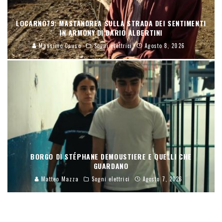
LOCARNO79: MASTANDREA SULLA STRADA DEI SENTIMENTI
IN ARMONY DI DARIO ALBERTINI
Massimo Causo
Sogni elettrici
Agosto 8, 2026
BORGO DI STÉPHANE DEMOUSTIERE E QUELLI CHE
GUARDANO
Matteo Mazza
Sogni elettrici
Agosto 7, 2026