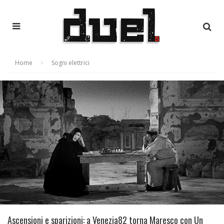
Home
Sogni elettrici
Ascensioni e sparizioni: a Venezia82 torna Maresco con Un