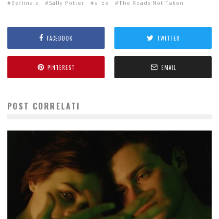
Berlinale
Sally Potter
slide
The Roads Not Taken
FACEBOOK
TWITTER
PINTEREST
EMAIL
POST CORRELATI