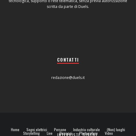
tecnologica, supporto o rete telematica, senza previa autorizzazione
scritta da parte di Duels.
CONTATTI
redazione@duels.it
Home
Sogni elettrici
Persone
Industria culturale
(Non) luoghi
Storytelling
Live
Dispacci
Photogallery
Video
INTERVISTE
DISCHI