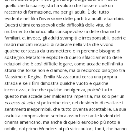
quello che la sua regista ha voluto che fosse e cioè un
racconto di formazione, ma per gli adulti. È del tutto
evidente nel film l’inversione delle parti tra adulti e bambini.
Questi ultimi consapevoli della difficoltà della vita, dal
mutamento climatico alla consapevolezza delle dinamiche
familiari, e, invece, gli adulti svampiti e irresponsabili, padri e
madri mancati incapaci di radicare nella vita che vivono
qualche certezza da trasmettere e in perenne bisogno di
sostegno. Metafore esplicite di quello sfilacciamento delle
relazioni che è così difficile legare, come accade nell’infinita
storia che forse non è d’amore, ma di reciproco bisogno tra
Massimo e Regina. Emilia Mazzacurati cerca una propria
strada e se il film dimostra qualche vuoto e qualche
incertezza, oltre che qualche indulgenza, poiché tutto
questo mai accade per maldestra imperizia, ma solo per un
eccesso di zelo
, si potrebbe dire, nel desiderio di esaltare i
sentimenti inesprimibili, che tutto diventa accettabile. La sua
asciutta composizione sembra assorbire tante lezioni del
cinema americano, ma anche di quello europeo più noto e
nobile, dal primo Wenders ai più vicini autori, tanti, che hanno