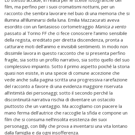
Lo stesso accade, in realtà per le scelte fotografiche del
film, ma perfino per i suoi cromatismi notturni, per un
racconto che sembra lavorare nel buio di una memoria che si
illumina all’illuminarsi della luna. Emilia Mazzacurati aveva
esordito con un fantasioso cortometraggio
Manica a vento
passato al Torino FF che ci fece conoscere l’animo sensibile
della regista, ereditato per diretta discendenza, pronta a
catturare moti dell’animo e invisibili sentimenti. In modo non
dissimile lavora in questo racconto che si presenta perfino
fragile, sia sotto un profilo narrativo, sia sotto quello del suo
complessivo impianto. Sotto il primo aspetto poiché la storia
quasi non esiste, in una specie di comune accezione che
vede anche sulla pagina scritta una progressiva rarefazione
del racconto a favore di una evidenza maggiore riservata
all’intimità dei personaggi; sotto il secondo perché la
discontinuità narrativa rischia di diventare un ostacolo
piuttosto che un vantaggio. Ma accogliamo con piacere la
mano ferma dell’autrice che raccoglie la sfida e compone un
film che si consuma nell’insolita esistenza dei suoi
personaggi, con Billy che prova a inventarsi una vita lontano
dalla famiglia e da ogni insofferenza.