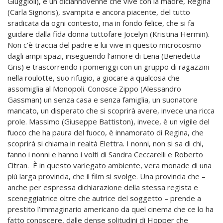
Giuggioli), è un diciannovenne che vive con la madre, Regina
(Carla Signoris), svampita e ancora piacente, del tutto
sradicata da ogni contesto, ma in fondo felice, che si fa
guidare dalla fida donna tuttofare Jocelyn (Kristina Hermin).
Non c’è traccia del padre e lui vive in questo microcosmo
dagli ampi spazi, inseguendo l’amore di Lena (Benedetta
Gris) e trascorrendo i pomeriggi con un gruppo di ragazzini
nella roulotte, suo rifugio, a giocare a qualcosa che
assomiglia al Monopoli. Conosce Zippo (Alessandro
Gassman) un senza casa e senza famiglia, un suonatore
mancato, un disperato che si scoprirà avere, invece una ricca
prole. Massimo (Giuseppe Battiston), invece, è un vigile del
fuoco che ha paura del fuoco, è innamorato di Regina, che
scoprirà si chiama in realtà Elettra. I nonni, non si sa di chi,
fanno i nonni e hanno i volti di Sandra Ceccarelli e Roberto
Citran. È in questo variegato ambiente, vera monade di una
più larga provincia, che il film si svolge. Una provincia che –
anche per espressa dichiarazione della stessa regista e
sceneggiatrice oltre che autrice del soggetto – prende a
prestito l’immaginario americano da quel cinema che ce lo ha
fatto conoscere, dalle dense solitudini di Hopper che