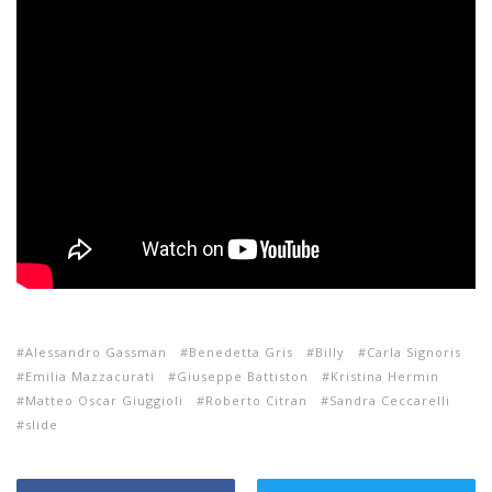
Alessandro Gassman
Benedetta Gris
Billy
Carla Signoris
Emilia Mazzacurati
Giuseppe Battiston
Kristina Hermin
Matteo Oscar Giuggioli
Roberto Citran
Sandra Ceccarelli
slide