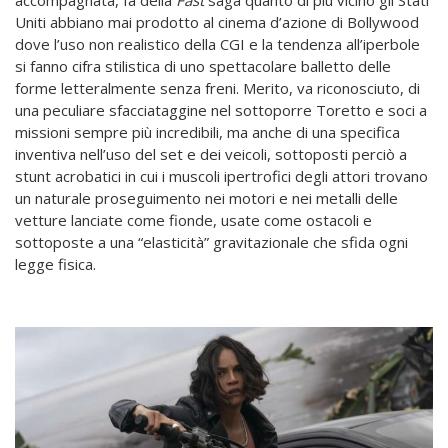
accompagnata, fa della
Fast
saga quanto di più vicino gli Stati
Uniti abbiano mai prodotto al cinema d’azione di Bollywood
dove l’uso non realistico della CGI e la tendenza all’iperbole
si fanno cifra stilistica di uno spettacolare balletto delle
forme letteralmente senza freni. Merito, va riconosciuto, di
una peculiare sfacciataggine nel sottoporre Toretto e soci a
missioni sempre più incredibili, ma anche di una specifica
inventiva nell’uso del set e dei veicoli, sottoposti perciò a
stunt acrobatici in cui i muscoli ipertrofici degli attori trovano
un naturale proseguimento nei motori e nei metalli delle
vetture lanciate come fionde, usate come ostacoli e
sottoposte a una “elasticità” gravitazionale che sfida ogni
legge fisica.