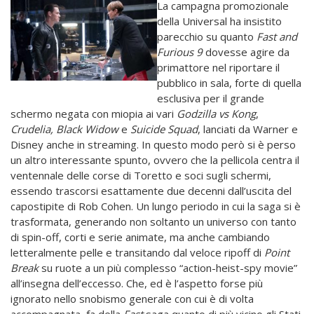
La campagna promozionale
della Universal ha insistito
parecchio su quanto
Fast and
Furious 9
dovesse agire da
primattore nel riportare il
pubblico in sala, forte di quella
esclusiva per il grande
schermo negata con miopia ai vari
Godzilla vs Kong
,
Crudelia, Black Widow
e
Suicide Squad
, lanciati da Warner e
Disney anche in streaming. In questo modo però si è perso
un altro interessante spunto, ovvero che la pellicola centra il
ventennale delle corse di Toretto e soci sugli schermi,
essendo trascorsi esattamente due decenni dall’uscita del
capostipite di Rob Cohen. Un lungo periodo in cui la saga si è
trasformata, generando non soltanto un universo con tanto
di spin-off, corti e serie animate, ma anche cambiando
letteralmente pelle e transitando dal veloce ripoff di
Point
Break
su ruote a un più complesso “action-heist-spy movie”
all’insegna dell’eccesso. Che, ed è l’aspetto forse più
ignorato nello snobismo generale con cui è di volta