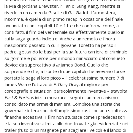
la Mia di Jordana Brewster, l’Han di Sung Kang, mentre si
rivede in un cameo la Giselle di Gal Gadot. L’atmosfera,
insomma, è quella di un primo recap in occasione del finale
annunciato con i capitoli 10 e 11 e che conferma come, a
conti fatti, il film del ventennale sia effettivamente quello in
cui la saga guarda indietro. Anche a un remoto e finora
inesplorato passato in cui il giovane Toretto ha perso il
padre, gettando le basi per la sua futura carriera di criminale
su gomme e poi eroe per il mondo minacciato dal consueto
device da supercattivo
à la
James Bond. Quello che
sorprende è che, a fronte di due capitoli che avevano forse
portato la saga al loro picco – il celebratissimo numero 7 di
James Wan e l’ottavo di F. Gary Gray, il migliore per
coreografie e situazioni particolarmente inventive – stavolta
Fast & Furious
inizi a mostrare i segni di un meccanismo
consolidato ma ormai di maniera. Complice una storia che
governa le interazioni dell’amplissimo cast con una scioltezza
finanche eccessiva, il film non stupisce come i predecessori
e la sua inventiva si limita alle due trovate già evidenziate nei
trailer (l’uso di un magnete per scagliare i veicoli e il lancio di