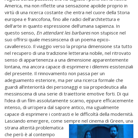
America, ma non riflette una sensazione apolide proprio in
virtù di una ricerca costante che entra nel cuore della Storia
europea e francofona, fino alle radici dell’architettura e
dell’arte in quanto espressione dell’umana sapienza. In
questo senso,
En attendant les barbares
non stupisce nel
suo offrirsi quale messinscena di un poema epico-
cavalleresco. Il viaggio verso la propria dimensione sta tutto
nel recupero di una tradizione letteraria nobile, nel ritrovato
senso di appartenenza a una dimensione apparentemente
lontana, ma ancora capace di esprimere i dilemmi esistenziali
del presente. Il rinnovamento non passa per un
adeguamento esteriore, ma per una ricerca formale che
guardi all’interiorità dei personaggi e sia propedeutica alla
messinscena di una serie di traiettorie emotive forti. Di qui
l’idea di un film assolutamente scarno, eppure efficacemente
intenso, di un’opera dal sapore antico, ma ugualmente
capace di esprimere i contrasti e le difficoltà della modernità.
Lasciando emergere, come sempre nel
cinema di Green, una
strana alterità problematica
che però è al contempo