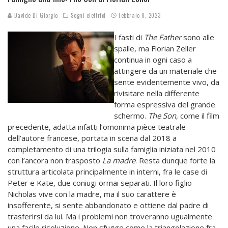
Davide Di Giorgio
Sogni elettrici
Febbraio 8, 2023
I fasti di
The Father
sono alle
spalle, ma Florian Zeller
continua in ogni caso a
attingere da un materiale che
sente evidentemente vivo, da
rivisitare nella differente
forma espressiva del grande
schermo.
The Son
, come il film
precedente, adatta infatti l’omonima pièce teatrale
dell’autore francese, portata in scena dal 2018 a
completamento di una trilogia sulla famiglia iniziata nel 2010
con l’ancora non trasposto
La madre
. Resta dunque forte la
struttura articolata principalmente in interni, fra le case di
Peter e Kate, due coniugi ormai separati. Il loro figlio
Nicholas vive con la madre, ma il suo carattere è
insofferente, si sente abbandonato e ottiene dal padre di
trasferirsi da lui. Ma i problemi non troveranno ugualmente
una facile risoluzione. Non sfugge come la triangolazione fra