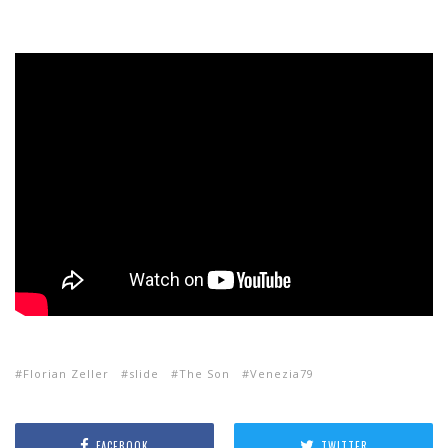
Florian Zeller
slide
The Son
Venezia79
FACEBOOK
TWITTER