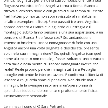
onirica, “sognata”, per via della sua composizione, della sua
flagranza estetica. Infine Angelica torna a Roma. Bianca la
ritrova al cimitero dove è con gli amici sulla tomba di Celeste
(nel frattempo morta, non sopravvissuta alla malattia, in
un’altra esemplare ellisse). Sono passati tre anni. Angelica
appare accanto a Bianca e lo sguardo di Petraglia e il
montaggio subito fanno pensare a una sua apparizione, a un
pensiero di Bianca. E se fosse così? Se, andandosene
insieme in bicicletta, Bianca immaginasse di farlo con una
Angelica ancora una volta sognata e desiderata, presente
solo nella sua immaginazione? Se, quindi, Angelica (con quel
nome altrettanto non casuale), fosse “soltanto” una creatura
nata dalla e nella mente di Bianca? Immaginata invece che
reale? Reale proprio perché immaginata? Sara Petraglia
accoglie entrambe le interpretazioni. E conferma la libertà di
lasciare a chi guarda spazi di pensiero. Non chiude mai le
immagini, le fa ovunque respirare in un’opera prima di
splendida nitidezza, dolcemente e profondamente fisica,
luminosamente sensoriale.
Le immagini sono di © Sara Petraglia.