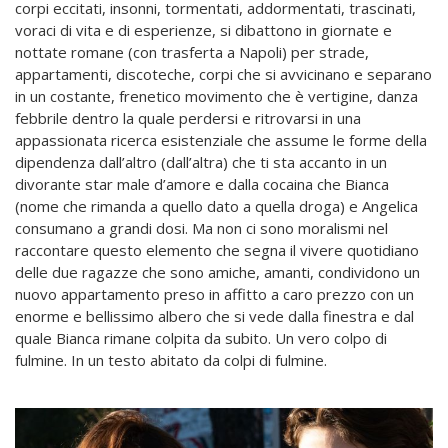
corpi eccitati, insonni, tormentati, addormentati, trascinati,
voraci di vita e di esperienze, si dibattono in giornate e
nottate romane (con trasferta a Napoli) per strade,
appartamenti, discoteche, corpi che si avvicinano e separano
in un costante, frenetico movimento che è vertigine, danza
febbrile dentro la quale perdersi e ritrovarsi in una
appassionata ricerca esistenziale che assume le forme della
dipendenza dall’altro (dall’altra) che ti sta accanto in un
divorante star male d’amore e dalla cocaina che Bianca
(nome che rimanda a quello dato a quella droga) e Angelica
consumano a grandi dosi. Ma non ci sono moralismi nel
raccontare questo elemento che segna il vivere quotidiano
delle due ragazze che sono amiche, amanti, condividono un
nuovo appartamento preso in affitto a caro prezzo con un
enorme e bellissimo albero che si vede dalla finestra e dal
quale Bianca rimane colpita da subito. Un vero colpo di
fulmine. In un testo abitato da colpi di fulmine.