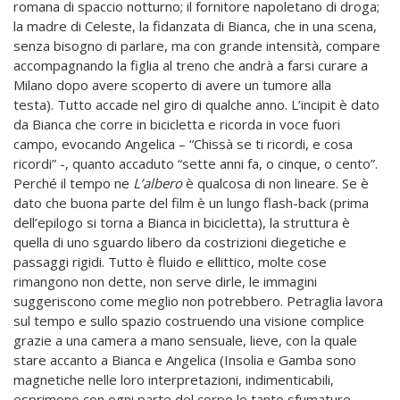
romana di spaccio notturno; il fornitore napoletano di droga;
la madre di Celeste, la fidanzata di Bianca, che in una scena,
senza bisogno di parlare, ma con grande intensità, compare
accompagnando la figlia al treno che andrà a farsi curare a
Milano dopo avere scoperto di avere un tumore alla
testa). Tutto accade nel giro di qualche anno. L’incipit è dato
da Bianca che corre in bicicletta e ricorda in voce fuori
campo, evocando Angelica – “Chissà se ti ricordi, e cosa
ricordi” -, quanto accaduto “sette anni fa, o cinque, o cento”.
Perché il tempo ne
L’albero
è qualcosa di non lineare. Se è
dato che buona parte del film è un lungo flash-back (prima
dell’epilogo si torna a Bianca in bicicletta), la struttura è
quella di uno sguardo libero da costrizioni diegetiche e
passaggi rigidi. Tutto è fluido e ellittico, molte cose
rimangono non dette, non serve dirle, le immagini
suggeriscono come meglio non potrebbero. Petraglia lavora
sul tempo e sullo spazio costruendo una visione complice
grazie a una camera a mano sensuale, lieve, con la quale
stare accanto a Bianca e Angelica (Insolia e Gamba sono
magnetiche nelle loro interpretazioni, indimenticabili,
esprimono con ogni parte del corpo le tante sfumature