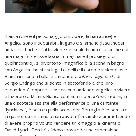
Bianca (che è il personaggio principale, la narratrice) e
Angelica sono inseparabili, litigano e si amano (lasciandosi
andare ai baci e all’attrazione sessuale in auto – e anche qui
una magnifica ellisse lascia immaginare il prosieguo di
quell’incontro), si divertono (magnifica è la scena in bagno
con Angelica che si asciuga i capelli e il corpo e insieme lei e
Bianca iniziano a ballare cantando
Lontano dagli occhi
di
Sergio Endrigo che si sente in sottofondo e che loro
espandono), eppure si lasceranno andando Angelica a vivere
e lavorare a Milano. Bianca continua i suoi
detours
urbani, in
una discoteca assiste alla performance di una cantante
“lynchiana”, è sola e quella scena per Petraglia è essenziale
in quanto dà un cambio narrativo al film, inoltre ammettendo
di avere proprio voluto rendere un omaggio al cinema di
David Lynch. Perché
L’albero
possiede una dimensione