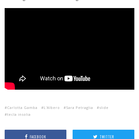
Carlotta Gamba
L'Albero
Sara Petraglia
slide
tecla insolia
FACEBOOK
TWITTER