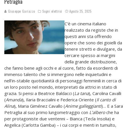
Petraglia
Giuseppe Gariazzo
Sogni elettrici
Agosto 25, 2025
C’è un cinema italiano
realizzato da registe che in
questi anni sta offrendo
opere che sono dei gioielli da
tenere stretti e divulgare, da
cercare spesso ai margini
della grande distribuzione,
che fanno bene agli occhi e al cuore, fatto da esordienti di
immenso talento che si immergono nelle inquietudini e
nell’in-stabile quotidianità di personaggi femminili in cerca di
un loro posto nel mondo, interpretati da attrici in stato di
grazia. Si pensi a Beatrice Baldacci (
La tana
), Carolina Cavalli
(
Amanda
), Ilaria Braccialini e Federica Oriente (
Il canto di
Alina
), Maria Giménez Cavallo (
Anime galleggianti
)… E a Sara
Petraglia al suo primo lungometraggio con
L’albero
che ha
per protagoniste due ventenni – Bianca (Tecla Insolia) e
Angelica (Carlotta Gamba) – i cui corpi e menti in tumulto,