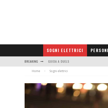
SOGNI ELETTRICI
PERSON
BREAKING
GUIDA A DUELS
Home
CONTRIBUTORS
Sogni elettrici