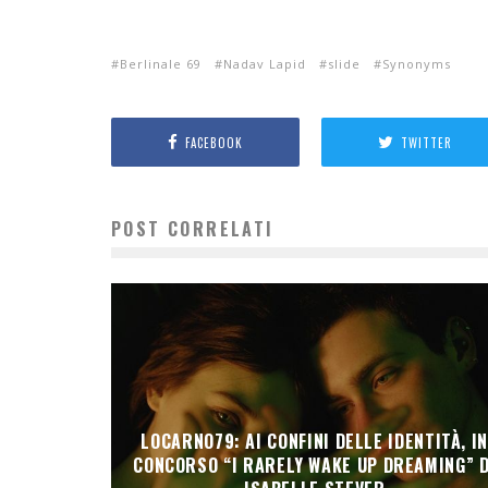
Berlinale 69
Nadav Lapid
slide
Synonyms
FACEBOOK
TWITTER
POST CORRELATI
LOCARNO79: AI CONFINI DELLE IDENTITÀ, I
CONCORSO “I RARELY WAKE UP DREAMING” D