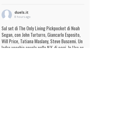
duels.it
8 hours ago
Sul set di The Only Living Pickpocket di Noah
Segan, con John Turturro, Giancarlo Esposito,
Will Price, Tatiana Maslany, Steve Buscemi. Un
ladro vecchia scuola nella N.Y. di oggi. In Usa es
...
Continua
View on Facebook
·
Condividi
duels.it
9 hours ago
View on Facebook
·
Condividi