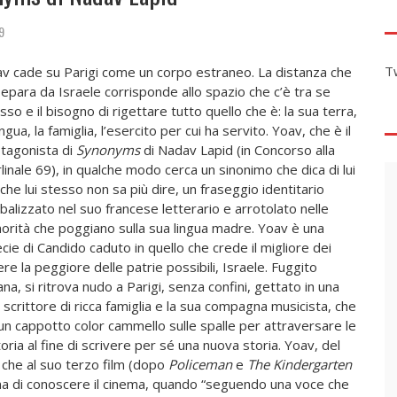
9
T
v cade su Parigi come un corpo estraneo. La distanza che
separa da Israele corrisponde allo spazio che c’è tra se
sso e il bisogno di rigettare tutto quello che è: la sua terra,
lingua, la famiglia, l’esercito per cui ha servito. Yoav, che è il
tagonista di
Synonyms
di Nadav Lapid (in Concorso alla
linale 69), in qualche modo cerca un sinonimo che dica di lui
 che lui stesso non sa più dire, un fraseggio identitario
balizzato nel suo francese letterario e arrotolato nelle
orità che poggiano sulla sua lingua madre. Yoav è una
cie di Candido caduto in quello che crede il migliore dei
re la peggiore delle patrie possibili, Israele. Fuggito
ana, si ritrova nudo a Parigi, senza confini, gettato in una
 scrittore di ricca famiglia e la sua compagna musicista, che
un cappotto color cammello sulle spalle per attraversare le
oria al fine di scrivere per sé una nuova storia. Yoav, del
 che al suo terzo film (dopo
Policeman
e
The
Kindergarten
ma di conoscere il cinema, quando “seguendo una voce che