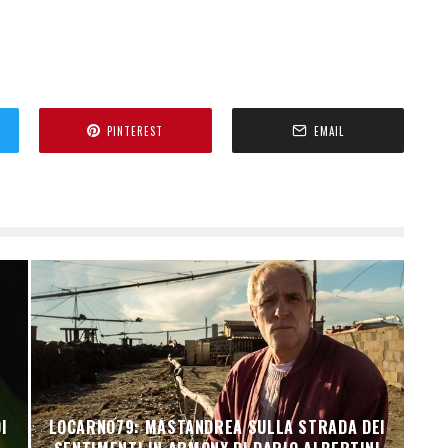
PINTEREST
EMAIL
N
I
LOCARNO79: MASTANDREA SULLA STRADA DEI