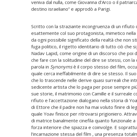
veniva dal nulla, come Giovanna d’Arco o il patria
destino israeliano” e approdò a Parigi.
Scritto con la straziante incongruenza di un rifiuto
esattemente col suo protagonista, mimetico nella sc
da ogni possibile significato della realtà che non sti
fuga politico, il rigetto identitario di tutto ciò che
Nadav Lapid, come origine di un discorso che poi
che fare con la solitudine del dire se stessi, con la 
parola in
Synonyms
è il corpo stesso del film, occu
quale cerca ineffabilmente di dire se stesso. Il su
che lo trascende nelle derive quasi surreali che int
sedicente artista che lo paga per pose sempre più 
sue storie, il matrimonio con Camille e il surreale
rifiuto e l’accettazione dialogano nella storia di Yo
di Ettore che il padre non ha mai voluto finire di leg
quale Yoav finisce per ritrovarsi prigioniero. Attr
di matrice banalmente cinefila quanto funzionale a u
forza interiore che spiazza e coinvolge. E sopratt
l’incarnazione stessa del film , una presenza total