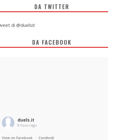
DA TWITTER
weet di @duelsit
DA FACEBOOK
duels.it
8 hours ago
View on Facebook
·
Condividi