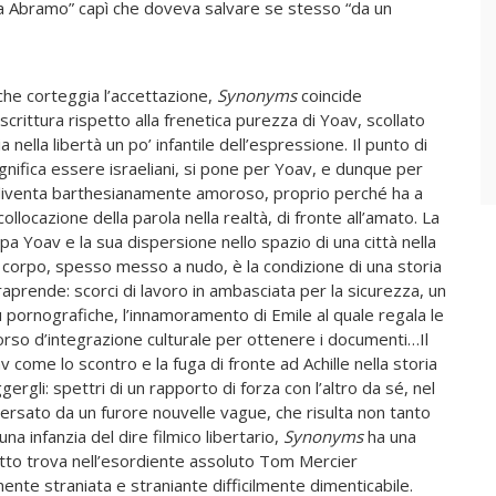
rca Abramo” capì che doveva salvare se stesso “da un
 che corteggia l’accettazione,
Synonyms
coincide
rittura rispetto alla frenetica purezza di Yoav, scollato
a nella libertà un po’ infantile dell’espressione. Il punto di
 significa essere israeliani, si pone per Yoav, e dunque per
 diventa barthesianamente amoroso, proprio perché ha a
collocazione della parola nella realtà, di fronte all’amato. La
pa Yoav e la sua dispersione nello spazio di una città nella
o corpo, spesso messo a nudo, è la condizione di una storia
raprende: scorci di lavoro in ambasciata per la sicurezza, un
pornografiche, l’innamoramento di Emile al quale regala le
 corso d’integrazione culturale per ottenere i documenti…Il
av come lo scontro e la fuga di fronte ad Achille nella storia
gergli: spettri di un rapporto di forza con l’altro da sé, nel
aversato da un furore nouvelle vague, che risulta non tanto
na infanzia del dire filmico libertario,
Synonyms
ha una
utto trova nell’esordiente assoluto Tom Mercier
mente straniata e straniante difficilmente dimenticabile.