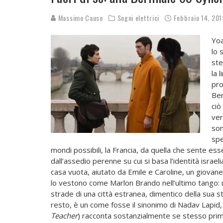
Massimo Causo
Sogni elettrici
Febbraio 14, 201
Yoa
lo 
ste
la 
pro
Ber
ciò
ver
son
spe
mondi possibili, la Francia, da quella che sente esse
dall’assedio perenne su cui si basa l’identità israeli
casa vuota, aiutato da Emile e Caroline, un giovane
lo vestono come Marlon Brando nell’ultimo tango: 
strade di una città estranea, dimentico della sua st
resto, è un come fosse il sinonimo di Nadav Lapid,
Teacher
) racconta sostanzialmente se stesso pri