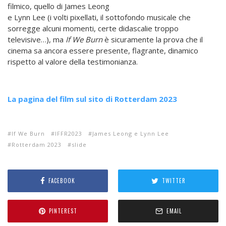
filmico, quello di James Leong
e Lynn Lee (i volti pixellati, il sottofondo musicale che
sorregge alcuni momenti, certe didascalie troppo
televisive…), ma
If We Burn
è sicuramente la prova che il
cinema sa ancora essere presente, flagrante, dinamico
rispetto al valore della testimonianza.
La pagina del film sul sito di Rotterdam 2023
If We Burn
IFFR2023
James Leong e Lynn Lee
Rotterdam 2023
slide
FACEBOOK
TWITTER
PINTEREST
EMAIL