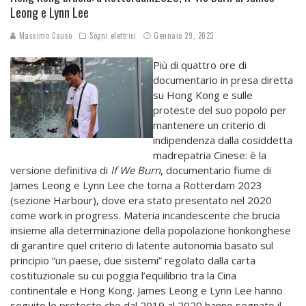
Leong e Lynn Lee
Massimo Causo
Sogni elettrici
Gennaio 29, 2023
Più di quattro ore di
documentario in presa diretta
su Hong Kong e sulle
proteste del suo popolo per
mantenere un criterio di
indipendenza dalla cosiddetta
madrepatria Cinese: è la
versione definitiva di
If We Burn
, documentario fiume di
James Leong e Lynn Lee che torna a Rotterdam 2023
(sezione Harbour), dove era stato presentato nel 2020
come work in progress. Materia incandescente che brucia
insieme alla determinazione della popolazione honkonghese
di garantire quel criterio di latente autonomia basato sul
principio “un paese, due sistemi” regolato dalla carta
costituzionale su cui poggia l’equilibrio tra la Cina
continentale e Hong Kong. James Leong e Lynn Lee hanno
seguito le proteste che dal 2019 al 2020 hanno segnato il