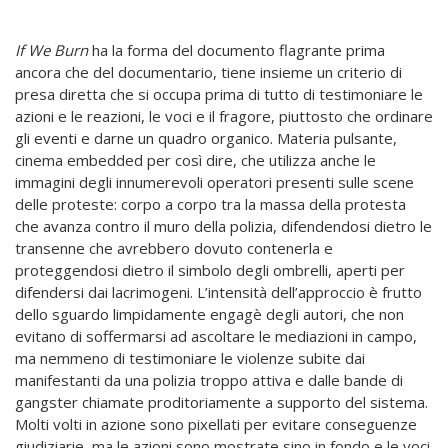
If We Burn
ha la forma del documento flagrante prima
ancora che del documentario, tiene insieme un criterio di
presa diretta che si occupa prima di tutto di testimoniare le
azioni e le reazioni, le voci e il fragore, piuttosto che ordinare
gli eventi e darne un quadro organico. Materia pulsante,
cinema embedded per così dire, che utilizza anche le
immagini degli innumerevoli operatori presenti sulle scene
delle proteste: corpo a corpo tra la massa della protesta
che avanza contro il muro della polizia, difendendosi dietro le
transenne che avrebbero dovuto contenerla e
proteggendosi dietro il simbolo degli ombrelli, aperti per
difendersi dai lacrimogeni. L’intensità dell’approccio è frutto
dello sguardo limpidamente engagè degli autori, che non
evitano di soffermarsi ad ascoltare le mediazioni in campo,
ma nemmeno di testimoniare le violenze subite dai
manifestanti da una polizia troppo attiva e dalle bande di
gangster chiamate proditoriamente a supporto del sistema.
Molti volti in azione sono pixellati per evitare conseguenze
giudiziarie, ma le azioni sono mostrate sino in fondo e le voci