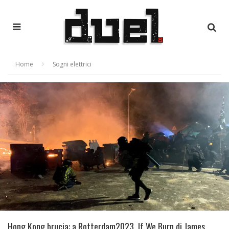
Home
Sogni elettrici
Hong Kong brucia: a Rotterdam2023, If We Burn di James