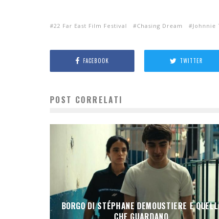
22 Far East Film Festival
Chasing Dream
Johnnie
FACEBOOK
TWITTER
POST CORRELATI
BORGO DI STÉPHANE DEMOUSTIERE E QUELL
CHE GUARDANO