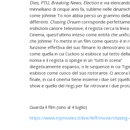
Dies
,
PTU
,
Breaking News
,
Election
e via elencando
minnelliano di cinque anni fa, sublime nelle dinamich
come Johnnie To non abbia perso un grammo della 
differenti.
Chasing Dream
corrisponde perfettamente 
esibizioni canore televisive, il regista cerca la linea
Cinema, quest’ultimo inteso come entità che unific
che Johnnie To mette in un film come questo è in re
funzione effettiva del suo filmare: lo dimostrano s
come quella in cui Cuckoo si esibisce sul tetto della
nonna e il regista si spinge in un “tutti in scena”
diegeticamente espanso, o le sequenze in cui Tige
esibisce come cuoco del suo ristorante. O ancora l
finale, in cui il cinema tiene insieme i due set (quell
show e quello del ring) per far ritrovare i due prot
Guarda il film (sino al 4 luglio)
https://www.mymovies.it/live/feff/movie/chasing