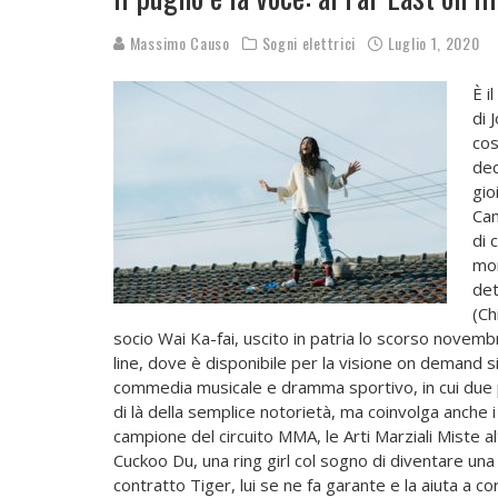
Massimo Causo
Sogni elettrici
Luglio 1, 2020
È i
di 
cos
dec
gio
Cam
di 
mon
det
(Ch
socio Wai Ka-fai, uscito in patria lo scorso novemb
line, dove è disponibile per la visione on demand si
commedia musicale e dramma sportivo, in cui due 
di là della semplice notorietà, ma coinvolga anche i 
campione del circuito MMA, le Arti Marziali Miste al
Cuckoo Du, una ring girl col sogno di diventare un
contratto Tiger, lui se ne fa garante e la aiuta a c