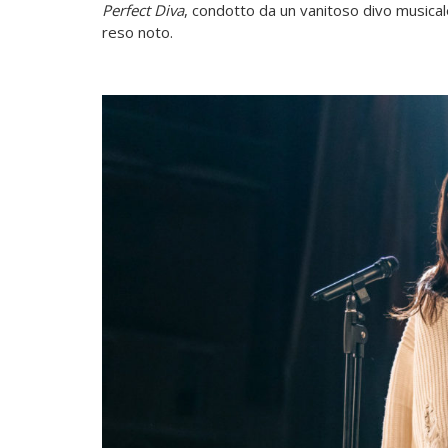
Perfect Diva
, condotto da un vanitoso divo musicale
reso noto.