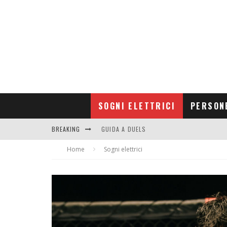
SOGNI ELETTRICI
PERSON
BREAKING
GUIDA A DUELS
Home
CONTRIBUTORS
Sogni elettrici