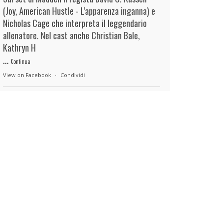
(Joy, American Hustle - L'apparenza inganna) e
Nicholas Cage che interpreta il leggendario
allenatore. Nel cast anche Christian Bale,
Kathryn H
...
Continua
View on Facebook
·
Condividi
duels.it
7 hours ago
View on Facebook
·
Condividi
duels.it
7 hours ago
View on Facebook
·
Condividi