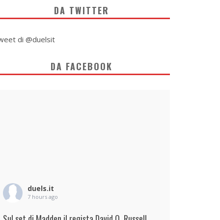
DA TWITTER
weet di @duelsit
DA FACEBOOK
duels.it
7 hours ago
Sul set di Madden il regista David O. Russell