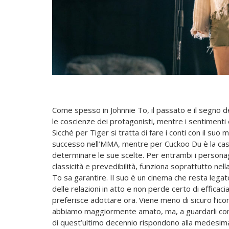
Come spesso in Johnnie To, il passato e il segno de
le coscienze dei protagonisti, mentre i sentimenti e
Sicché per Tiger si tratta di fare i conti con il suo 
successo nell’MMA, mentre per Cuckoo Du è la casa i
determinare le sue scelte. Per entrambi i personagg
classicità e prevedibilità, funziona soprattutto nel
To sa garantire. Il suo è un cinema che resta legat
delle relazioni in atto e non perde certo di effica
preferisce adottare ora. Viene meno di sicuro l’iconi
abbiamo maggiormente amato, ma, a guardarli con la
di quest’ultimo decennio rispondono alla medesima