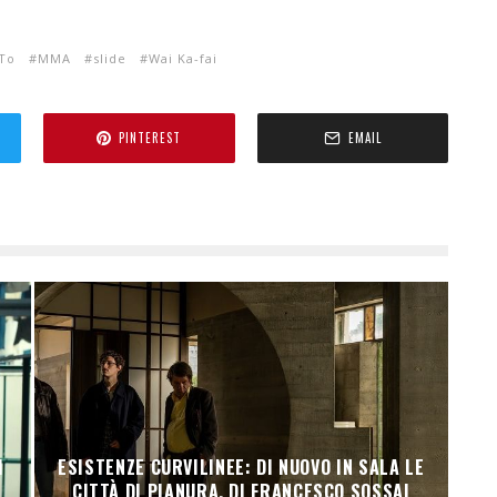
 To
MMA
slide
Wai Ka-fai
PINTEREST
EMAIL
I
ESISTENZE CURVILINEE: DI NUOVO IN SALA LE
CITTÀ DI PIANURA, DI FRANCESCO SOSSAI