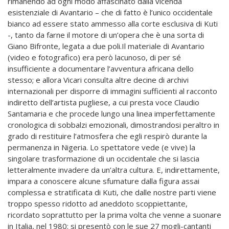
rimanendo ad ogni modo affascinato dalla vicenda
esistenziale di Avantario – che di fatto è l’unico occidentale
bianco ad essere stato ammesso alla corte esclusiva di Kuti
-, tanto da farne il motore di un’opera che è una sorta di
Giano Bifronte, legata a due poli.Il materiale di Avantario
(video e fotografico) era però lacunoso, di per sé
insufficiente a documentare l’avventura africana dello
stesso; e allora Vicari consulta altre decine di archivi
internazionali per disporre di immagini sufficienti al racconto
indiretto dell’artista pugliese, a cui presta voce Claudio
Santamaria e che procede lungo una linea imperfettamente
cronologica di sobbalzi emozionali, dimostrandosi peraltro in
grado di restituire l’atmosfera che egli respirò durante la
permanenza in Nigeria. Lo spettatore vede (e vive) la
singolare trasformazione di un occidentale che si lascia
letteralmente invadere da un’altra cultura. E, indirettamente,
impara a conoscere alcune sfumature dalla figura assai
complessa e stratificata di Kuti, che dalle nostre parti viene
troppo spesso ridotto ad aneddoto scoppiettante,
ricordato soprattutto per la prima volta che venne a suonare
in Italia, nel 1980: si presentò con le sue 27 mogli-cantanti