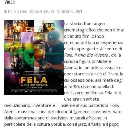
Vicari
Enrico Danesi
Sogni elettrici
Aprile 13, 2024
La storia di un sogno
cinematografico che non è mai
divenuto film, dando
comunque il la a un’esperienza
di vita appagante. Al centro di
Fela. Il mio dio vivente
, c’è la
curiosa figura di Michele
Avantario, un artista visuale e
operatore culturale di Trani, la
cui ossessione, alla metà degli
anni ‘80, divenne quella di
realizzare un film su Fela Kuti.
Che era un artista
rivoluzionario, inventore e – insieme al suo batterista Tony
Allen – massima icona dell’afrobeat (genere crossover, nato
dalla contaminazione di tradizioni musicali africane, in
particolare della cultura yoruba, con il jazz, il funky e il pop);