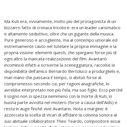
Ma Kuti era, ovviamente, molto più del protagonista di un
bizzarro fatto di cronaca tricolore: era un leader carismatico
e altamente seduttivo, oltre che un gigante della musica.
Pure generoso e accogliente, ma al contempo umorale ed
estremamente cauto nel tutelare la propria immagine e la
propria visione: elementi questi, che spiegano forse più di
ogni altro la mancata realizzazione del film. Avantario
incominciò infatti a scriverne la sceneggiatura, raccolse la
disponibilità dell’amico Bernardo Bertolucci a produrglielo e,
man mano che passava il tempo, si abituò forse al
compromesso secondo cui, per ragioni anagrafiche, lo
avrebbe interpretato non più Fela, ma suo figlio. Ecco perché
il sogno non si spezza nemmeno con la morte di Kuti, in
buona parte avvolta nel mistero (forse a causa dell’Aids) e
resta in auge finché vive Avantario. Nota a margine: è
azzeccata la scelta di Vicari di affidare la colonna sonora al
suo abituale collaboratore Theo Teardo, compositore assai