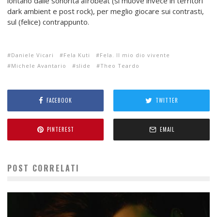
lontano dalle sonorità afrobeat (si muove invece in territori
dark ambient e post rock), per meglio giocare sui contrasti,
sul (felice) contrappunto.
Daniele Vicari
Fela Kuti
Fela. Il mio dio vivente
Michele Avantario
slide
Theo Teardo
FACEBOOK
TWITTER
PINTEREST
EMAIL
POST CORRELATI