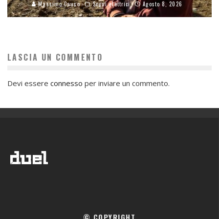
Massimo Causo
Sogni elettrici
Agosto 8, 2026
LASCIA UN COMMENTO
Devi essere
connesso
per inviare un commento.
© COPYRIGHT