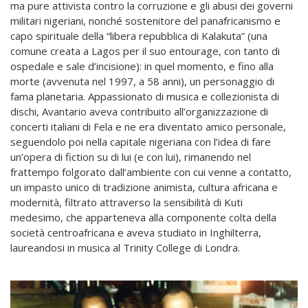
ma pure attivista contro la corruzione e gli abusi dei governi
militari nigeriani, nonché sostenitore del panafricanismo e
capo spirituale della “libera repubblica di Kalakuta” (una
comune creata a Lagos per il suo entourage, con tanto di
ospedale e sale d’incisione): in quel momento, e fino alla
morte (avvenuta nel 1997, a 58 anni), un personaggio di
fama planetaria. Appassionato di musica e collezionista di
dischi, Avantario aveva contribuito all’organizzazione di
concerti italiani di Fela e ne era diventato amico personale,
seguendolo poi nella capitale nigeriana con l’idea di fare
un’opera di fiction su di lui (e con lui), rimanendo nel
frattempo folgorato dall’ambiente con cui venne a contatto,
un impasto unico di tradizione animista, cultura africana e
modernità, filtrato attraverso la sensibilità di Kuti
medesimo, che apparteneva alla componente colta della
società centroafricana e aveva studiato in Inghilterra,
laureandosi in musica al Trinity College di Londra.