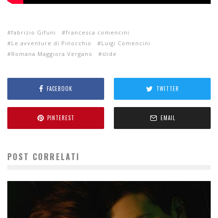
fabrizio Gifuni
francesca comencini
Le avventure di Pinocchio
Luigi Comencini
Romana Maggiora Vergano
slide
FACEBOOK
TWITTER
PINTEREST
EMAIL
POST CORRELATI